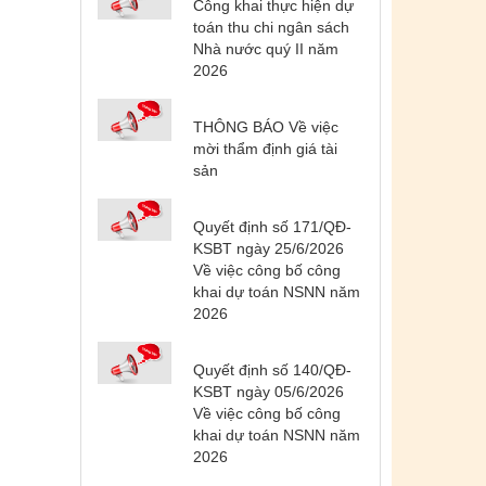
Công khai thực hiện dự
toán thu chi ngân sách
Nhà nước quý II năm
2026
THÔNG BÁO Về việc
mời thẩm định giá tài
sản
Quyết định số 171/QĐ-
KSBT ngày 25/6/2026
Về việc công bố công
khai dự toán NSNN năm
2026
Tên:
(DANH SÁCH CÁC ĐỊA
PHƯƠNG ĐANG THỰC HIỆN CÁCH
LY XÃ HỘI VÀ GIÃN CÁCH XÃ HỘI
Quyết định số 140/QĐ-
TÍNH ĐẾN 17H NGÀY 25/7/2021)
KSBT ngày 05/6/2026
Ngày ban hành: (26/07/2021)
-
Ngày hiệu
Về việc công bố công
lực: (26/07/2021)
khai dự toán NSNN năm
2026