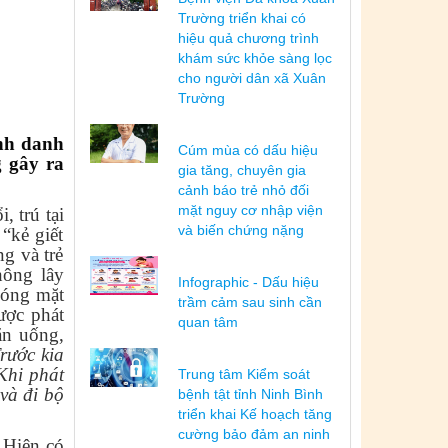
Trường triển khai có
hiệu quả chương trình
khám sức khỏe sàng lọc
cho người dân xã Xuân
Trường
ệnh danh
Cúm mùa có dấu hiệu
 gây ra
gia tăng, chuyên gia
cảnh báo trẻ nhỏ đối
mặt nguy cơ nhập viện
 trú tại
và biến chứng nặng
“kẻ giết
g và trẻ
hông lây
Infographic - Dấu hiệu
hóng mặt
trầm cảm sau sinh cần
ược phát
quan tâm
ăn uống,
rước kia
 Khi phát
Trung tâm Kiểm soát
và đi bộ
bệnh tật tỉnh Ninh Bình
triển khai Kế hoạch tăng
cường bảo đảm an ninh
 Hiện có