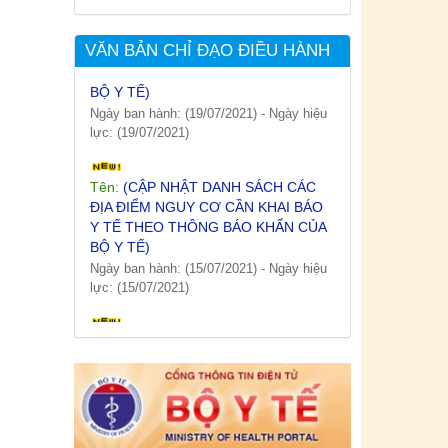
Tên:
(CẬP NHẬT DANH SÁCH CÁC
ĐỊA ĐIỂM NGUY CƠ CẦN KHAI BÁO
Y TẾ THEO THÔNG BÁO KHẨN CỦA
VĂN BẢN CHỈ ĐẠO ĐIỀU HÀNH
BỘ Y TẾ)
Ngày ban hành: (19/07/2021)
-
Ngày hiệu
lực: (19/07/2021)
Tên:
(CẬP NHẬT DANH SÁCH CÁC
ĐỊA ĐIỂM NGUY CƠ CẦN KHAI BÁO
Y TẾ THEO THÔNG BÁO KHẨN CỦA
BỘ Y TẾ)
Ngày ban hành: (15/07/2021)
-
Ngày hiệu
lực: (15/07/2021)
Tên:
(CẬP NHẬT DANH SÁCH CÁC
ĐỊA ĐIỂM NGUY CƠ CẦN KHAI BÁO
Y TẾ THEO THÔNG BÁO KHẨN CỦA
BỘ Y TẾ)
Ngày ban hành: (12/07/2021)
-
Ngày hiệu
lực: (12/07/2021)