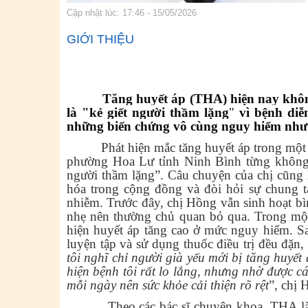
Cập nhật lúc: 17:46 - 15/05/2026
GIỚI THIỆU
Tăng huyết áp (THA) hiện nay khôn
là
"kẻ giết người thầm lặng
"
vì bệnh diễ
những biến chứng vô cùng nguy hiểm như đ
Phát hiện mắc tăng huyết áp trong một lần
phường Hoa Lư tỉnh Ninh Bình từng không 
người thầm lặng”. Câu chuyện của chị cũng l
hóa trong cộng đồng và đòi hỏi sự chung t
nhiễm.
Trước đây, chị Hồng
vẫn sinh hoạt b
nhẹ nên thường chủ quan bỏ qua. Trong một
hiện huyết áp tăng cao ở mức nguy hiểm. Sa
luyện tập và sử dụng thuốc điều trị đều đặn,
tôi nghĩ chỉ người già yếu mới bị tăng huyết
hiện bệnh tôi rất lo lắng, nhưng nhờ được c
mỗi ngày nên sức khỏe cải thiện rõ
rệt
”, chị 
Theo các bác sĩ chuyên khoa, THA l