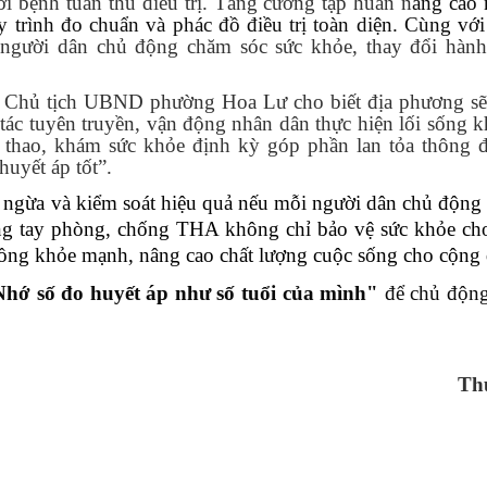
i bệnh tuân thủ điều trị. Tăng cường tập huấn n
âng cao 
 trình đo chuẩn và phác đồ điều trị toàn diện. Cùng với
người dân chủ động chăm sóc sức khỏe, thay đổi hành
 tịch UBND phường Hoa Lư cho biết địa phương sẽ t
 tác tuyên truyền, vận động nhân dân thực hiện lối sống k
hể thao, khám sức khỏe định kỳ góp phần lan tỏa thông 
uyết áp tốt”.
a và kiểm soát hiệu quả nếu mỗi người dân chủ động 
ung tay phòng, chống THA không chỉ bảo vệ sức khỏe ch
ng khỏe mạnh, nâng cao chất lượng cuộc sống cho cộng
hớ số đo huyết áp như số tuổi của mình"
để chủ động
Th