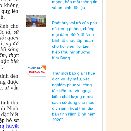
mạng, bảo mật thông tin
do không
và an ninh dữ liệu
 quỵ lên
nh.
Phát huy vai trò của phụ
Bình cho
nữ trong phòng, chống
c lá, sử
mại dâm: Sở Y tế Ninh
hói quen
Bình tổ chức tập huấn
ả, người
cho hội viên Hội Liên
 lối sống
hiệp Phụ nữ phường
ấm, thực
Kim Bảng
đặc biệt
”.
Thư mời báo giá “Thuê
tỉnh đến
dịch vụ lấy mẫu, xét
ang được
nghiệm phục vụ công
c, tư vấn
tác kiểm tra và ngoại
kiểm chất lượng nước
tinh thu
sạch sử dụng cho mục
ỉnh Ninh
đích sinh hoạt trên địa
đặc biệt
bàn tỉnh Ninh Bình năm
ập hồ sơ
2026”
ng huyết