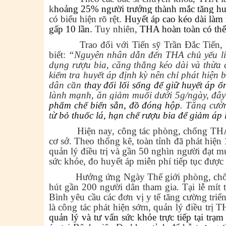
k
hoảng 25% người trưởng thành mắc tăng h
có biểu hiện rõ rệt.
Huyết áp cao kéo dài làm
gấp 10 lần.
Tuy nhiên,
THA hoàn toàn có thể
Trao đổi với
Tiến sỹ
Trần Đắc Tiến,
biết:
“Nguyên nhân dẫn đến THA chủ yếu liên
dụng rượu bia, căng thẳng kéo dài và thừa 
kiểm tra
huyết áp định kỳ nên chỉ phát hiện
dân cần
thay đổi lối sống để giữ huyết áp
lành mạnh, ăn giảm muối dưới 5g/ngày, đâ
phẩm chế biến sẵn, đồ đóng hộp
. Tăng cườn
t
ừ bỏ thuốc lá, hạn chế rượu bia để giảm áp 
Hiện nay, công tác phòng, chống THA đan
cơ sở. Theo thống kê, toàn tỉnh đã phát hi
quản lý điều trị và gần 50 nghìn người đạt mụ
sức khỏe, đo huyết áp miễn phí tiếp tục đượ
Hưởng ứng Ngày Thế giới phòng, chống tăn
hút gần 200 người dân tham gia. Tại lễ mí
Bình yêu cầu các đơn vị y tế tăng cường tri
là công tác phát hiện sớm, quản lý điều trị T
quản lý và tư vấn sức khỏe trực tiếp tại trạm 