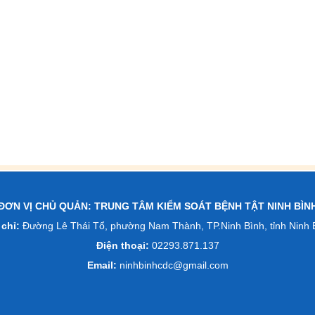
ĐƠN VỊ CHỦ QUẢN: TRUNG TÂM KIỂM SOÁT BỆNH TẬT NINH BÌN
 chỉ:
Đường Lê Thái Tổ, phường Nam Thành, TP.Ninh Bình, tỉnh Ninh 
Điện thoại:
02293.871.137
Email:
ninhbinhcdc@gmail.com