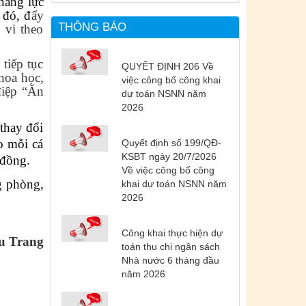
năng lực
 đó, đ
ẩy
THÔNG BÁO
 vi theo
iếp tục
QUYẾT ĐỊNH 206 Về
hoa học,
việc công bố công khai
điệp “Ăn
dự toán NSNN năm
2026
thay đổi
o mỗi cá
Quyết định số 199/QĐ-
KSBT ngày 20/7/2026
 đồng.
Về việc công bố công
 phòng,
khai dự toán NSNN năm
2026
Công khai thực hiện dự
u Trang
toán thu chi ngân sách
Nhà nước 6 tháng đầu
năm 2026