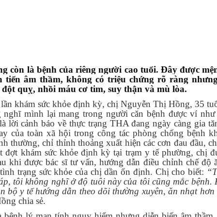
g còn là bệnh của riêng người cao tuổi. Đây được m
n tiến âm thầm, không có triệu chứng rõ ràng nhưng
ột quỵ, nhồi máu cơ tim, suy thận và mù lòa.
 khám sức khỏe định kỳ, chị Nguyễn Thị Hồng, 35 tuổi,
nghĩ mình lại mang trong người căn bệnh được ví như 
à lời cảnh báo về thực trạng THA đang ngày càng gia tăn
ay của toàn xã hội trong công tác phòng chống bệnh k
ình thường, chỉ thỉnh thoảng xuất hiện các cơn đau đầu, c
 đợt khám sức khỏe định kỳ tại trạm y tế phường, chị đ
u khi được bác sĩ tư vấn, hướng dẫn điều chỉnh chế độ 
 tình trạng sức khỏe của chị dần ổn định. Chị cho biết:
“T
 áp, tôi không nghĩ ở độ tuôi này của tôi cũng mắc bệnh.
án bộ y tế hướng dẫn theo dõi thường xuyên, ăn nhạt hơn 
Hồng chia sẻ.
à bệnh lý mạn tính nguy hiểm nhưng diễn biến âm thầm,