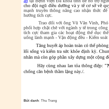
áp
tại Bệnh viện Đa khoa tỉnh để hỗ trợ ngườ
cho đội ngũ điều dưỡng và y tế cơ sở về quy
mạnh truyền thông nâng cao nhận thức để 
hướng tích cực.
Trao đổi với ông Vũ Văn Vinh, Phó Chủ
phối hợp chặt chẽ với ngành y tế trong công
tích cực tham gia các hoạt động thể dục t
uống lành mạnh - Vận động đều - Kiểm soát h
Tăng huyết áp hoàn toàn có thể phòng ngừ
lối sống và kiểm tra sức khỏe định kỳ. Ch
nhân mà
còn góp phần xây dựng một cộng đồ
Hãy cùng nhau lan tỏa thông điệp:
"N
chống căn bệnh thầm lặng này.
/.
Bút danh
: Thu Trang