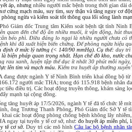
uyết áp, nhưng
nhiều người mắc bệnh trong thời gian dài 
 xơ cứng mạch máu, suy tim, suy thận và tăng nguy cơ đột
 phòng ngừa và kiểm soát tốt thông qua lối sống lành mạ
 Phó Giám đốc Trung tâm Kiểm soát bệnh tật tỉnh Ninh 
 quan đến chế độ ăn nhiều muối, ít vận động, hút thuố
cân béo phì. Điều đáng lo ngại là nhiều người chưa có t
 bệnh khi đã xuất hiện biến chứng. Để phòng ngừa hiệu qu
 ổn định ở mức lý tưởng (< 140/90 mmHg). Cụ thể:
duy trì
y
là biện pháp quan trọng nhất. Hạn chế đồ kho, nước ch
g rau xanh, luyện tập thể dục ít nhất 30 phút mỗi ngày, 
lực lên tim và mạch máu.
Kiểm tra huyết áp thường xuyên
g được ngành Y tế Ninh Bình triển khai đồng bộ từ 
ện 166.172 người mắc THA; trong đó 115.918 bệnh nhân đ
c tiêu điều trị. Các hoạt động truyền thông, khám sàng lọ
c đẩy mạnh tại cộng đồng.
g huyết áp 17/5/2026, ngành Y tế đã tổ chức lễ mít 
t tinh, ông Trương Thanh Phòng, Phó Giám đốc Sở Y tế t
ển khai các hoạt động phòng chống bệnh không lây nhiễm, 
HA ngay tại tuyến y tế cơ sở, như:
đo huyết áp miễn phí, l
y tế cơ sở.
Duy trì các mô hình
Câu lạc bộ bệnh nhân tă