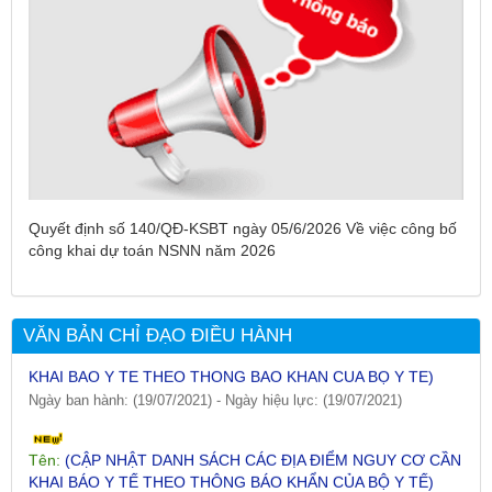
Tên:
(DANH SÁCH CÁC ĐỊA PHƯƠNG ĐANG THỰC HIỆN
CÁCH LY XÃ HỘI VÀ GIÃN CÁCH XÃ HỘI TÍNH ĐẾN 17H
Quyết định số 140/QĐ-KSBT ngày 05/6/2026 Về việc công bố
NGÀY 25/7/2021)
công khai dự toán NSNN năm 2026
Ngày ban hành: (26/07/2021)
-
Ngày hiệu lực: (26/07/2021)
Tên:
(CẬP NHẬT DANH SÁCH CÁC ĐỊA ĐIỂM NGUY CƠ CẦN
VĂN BẢN CHỈ ĐẠO ĐIỀU HÀNH
KHAI BÁO Y TẾ THEO THÔNG BÁO KHẨN CỦA BỘ Y TẾ)
Ngày ban hành: (19/07/2021)
-
Ngày hiệu lực: (19/07/2021)
Tên:
(CẬP NHẬT DANH SÁCH CÁC ĐỊA ĐIỂM NGUY CƠ CẦN
KHAI BÁO Y TẾ THEO THÔNG BÁO KHẨN CỦA BỘ Y TẾ)
Ngày ban hành: (15/07/2021)
-
Ngày hiệu lực: (15/07/2021)