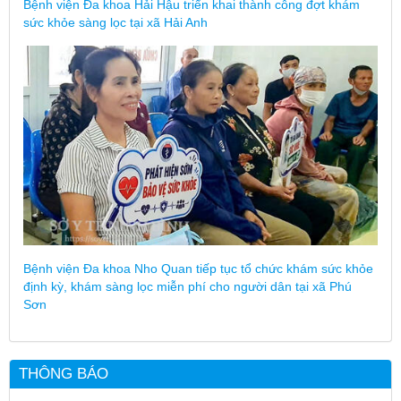
Bệnh viện Đa khoa Hải Hậu triển khai thành công đợt khám
sức khỏe sàng lọc tại xã Hải Anh
Bệnh viện Đa khoa Nho Quan tiếp tục tổ chức khám sức khỏe
định kỳ, khám sàng lọc miễn phí cho người dân tại xã Phú
Sơn
THÔNG BÁO