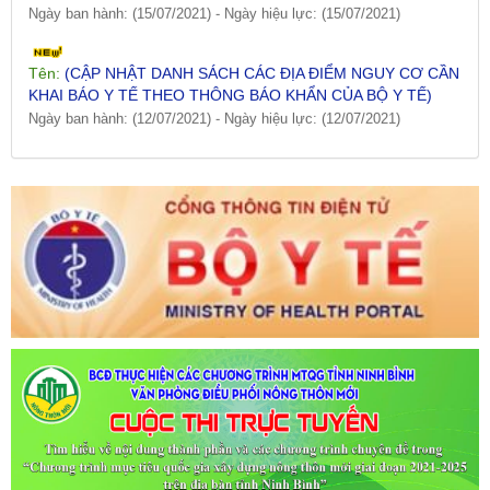
Tên:
(CẬP NHẬT DANH SÁCH CÁC ĐỊA ĐIỂM NGUY CƠ CẦN
KHAI BÁO Y TẾ THEO THÔNG BÁO KHẨN CỦA BỘ Y TẾ)
Ngày ban hành: (12/07/2021)
-
Ngày hiệu lực: (12/07/2021)
Tên:
(CẬP NHẬT DANH SÁCH CÁC ĐỊA ĐIỂM NGUY CƠ CẦN
KHAI BÁO Y TẾ THEO THÔNG BÁO KHẨN CỦA BỘ Y TẾ)
Ngày ban hành: (09/07/2021)
-
Ngày hiệu lực: (09/07/2021)
Tên:
(CẬP NHẬT DANH SÁCH CÁC ĐỊA ĐIỂM NGUY CƠ CẦN
KHAI BÁO Y TẾ THEO THÔNG BÁO KHẨN CỦA BỘ Y TẾ)
Ngày ban hành: (06/07/2021)
-
Ngày hiệu lực: (06/07/2021)
Tên:
(CẬP NHẬT DANH SÁCH CÁC ĐỊA ĐIỂM NGUY CƠ CẦN
KHAI BÁO Y TẾ THEO THÔNG BÁO KHẨN CỦA BỘ Y TẾ)
Ngày ban hành: (02/07/2021)
-
Ngày hiệu lực: (02/07/2021)