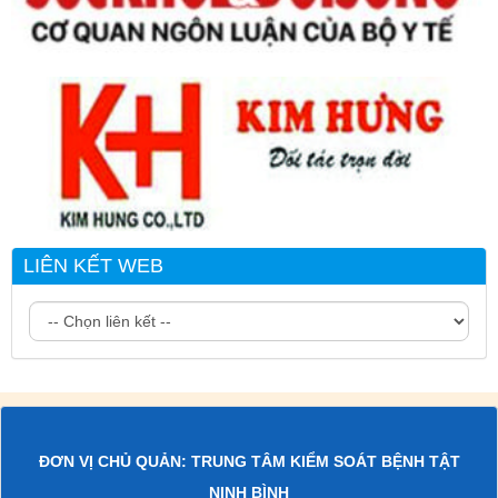
LIÊN KẾT WEB
ĐƠN VỊ CHỦ QUẢN: TRUNG TÂM KIỂM SOÁT BỆNH TẬT
NINH BÌNH