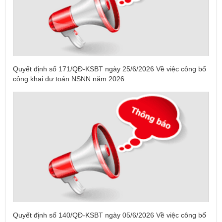
Quyết định số 171/QĐ-KSBT ngày 25/6/2026 Về việc công bố
công khai dự toán NSNN năm 2026
Tên:
(DANH SÁCH CÁC ĐỊA PHƯƠNG ĐANG THỰC HIỆN
CÁCH LY XÃ HỘI VÀ GIÃN CÁCH XÃ HỘI TÍNH ĐẾN 17H
NGÀY 25/7/2021)
Quyết định số 140/QĐ-KSBT ngày 05/6/2026 Về việc công bố