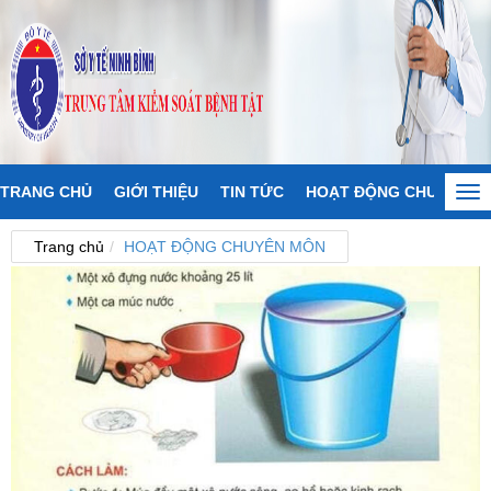
TRANG CHỦ
GIỚI THIỆU
TIN TỨC
HOẠT ĐỘNG CHUYÊN M
Tog
nav
Trang chủ
HOẠT ĐỘNG CHUYÊN MÔN