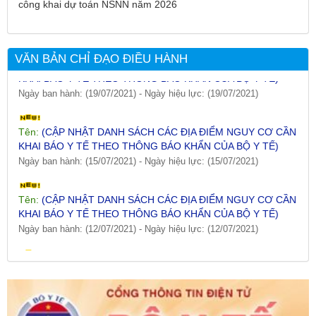
Ngày ban hành: (26/07/2021)
-
Ngày hiệu lực: (26/07/2021)
công khai dự toán NSNN năm 2026
Tên:
(CẬP NHẬT DANH SÁCH CÁC ĐỊA ĐIỂM NGUY CƠ CẦN
KHAI BÁO Y TẾ THEO THÔNG BÁO KHẨN CỦA BỘ Y TẾ)
VĂN BẢN CHỈ ĐẠO ĐIỀU HÀNH
Ngày ban hành: (19/07/2021)
-
Ngày hiệu lực: (19/07/2021)
Tên:
(CẬP NHẬT DANH SÁCH CÁC ĐỊA ĐIỂM NGUY CƠ CẦN
KHAI BÁO Y TẾ THEO THÔNG BÁO KHẨN CỦA BỘ Y TẾ)
Ngày ban hành: (15/07/2021)
-
Ngày hiệu lực: (15/07/2021)
Tên:
(CẬP NHẬT DANH SÁCH CÁC ĐỊA ĐIỂM NGUY CƠ CẦN
KHAI BÁO Y TẾ THEO THÔNG BÁO KHẨN CỦA BỘ Y TẾ)
Ngày ban hành: (12/07/2021)
-
Ngày hiệu lực: (12/07/2021)
Tên:
(CẬP NHẬT DANH SÁCH CÁC ĐỊA ĐIỂM NGUY CƠ CẦN
KHAI BÁO Y TẾ THEO THÔNG BÁO KHẨN CỦA BỘ Y TẾ)
Ngày ban hành: (09/07/2021)
-
Ngày hiệu lực: (09/07/2021)
Tên:
(CẬP NHẬT DANH SÁCH CÁC ĐỊA ĐIỂM NGUY CƠ CẦN