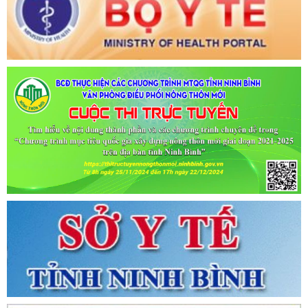
KHAI BÁO Y TẾ THEO THÔNG BÁO KHẨN CỦA BỘ Y TẾ)
Ngày ban hành: (06/07/2021)
-
Ngày hiệu lực: (06/07/2021)
Tên:
(CẬP NHẬT DANH SÁCH CÁC ĐỊA ĐIỂM NGUY CƠ CẦN
KHAI BÁO Y TẾ THEO THÔNG BÁO KHẨN CỦA BỘ Y TẾ)
Ngày ban hành: (02/07/2021)
-
Ngày hiệu lực: (02/07/2021)