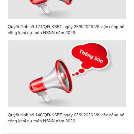
Quyết định số 171/QĐ-KSBT ngày 25/6/2026 Về việc công bố
công khai dự toán NSNN năm 2026
Tên:
(DANH SÁCH CÁC ĐỊA PHƯƠNG ĐANG THỰC HIỆN
CÁCH LY XÃ HỘI VÀ GIÃN CÁCH XÃ HỘI TÍNH ĐẾN 17H
NGÀY 25/7/2021)
Quyết định số 140/QĐ-KSBT ngày 05/6/2026 Về việc công bố
Ngày ban hành: (26/07/2021)
-
Ngày hiệu lực: (26/07/2021)
công khai dự toán NSNN năm 2026
Tên:
(CẬP NHẬT DANH SÁCH CÁC ĐỊA ĐIỂM NGUY CƠ CẦN