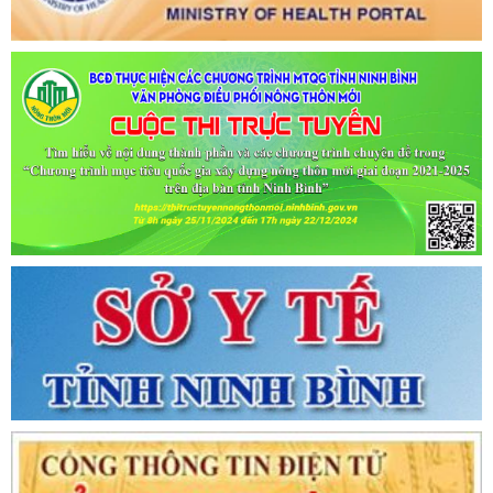
Tên:
(CẬP NHẬT DANH SÁCH CÁC ĐỊA ĐIỂM NGUY CƠ CẦN
KHAI BÁO Y TẾ THEO THÔNG BÁO KHẨN CỦA BỘ Y TẾ)
Ngày ban hành: (02/07/2021)
-
Ngày hiệu lực: (02/07/2021)