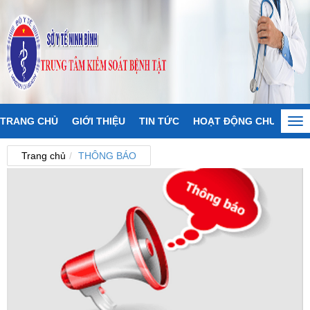
TRANG CHỦ
GIỚI THIỆU
TIN TỨC
HOẠT ĐỘNG CHUYÊN M
Tog
nav
Trang chủ
THÔNG BÁO