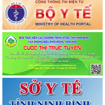
Tên:
(CẬP NHẬT DANH SÁCH CÁC ĐỊA ĐIỂM NGUY CƠ CẦN
KHAI BÁO Y TẾ THEO THÔNG BÁO KHẨN CỦA BỘ Y TẾ)
Ngày ban hành: (06/07/2021)
-
Ngày hiệu lực: (06/07/2021)
Tên:
(CẬP NHẬT DANH SÁCH CÁC ĐỊA ĐIỂM NGUY CƠ CẦN
KHAI BÁO Y TẾ THEO THÔNG BÁO KHẨN CỦA BỘ Y TẾ)
Ngày ban hành: (02/07/2021)
-
Ngày hiệu lực: (02/07/2021)