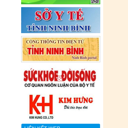
Tên:
(CẬP NHẬT DANH SÁCH CÁC
ĐỊA ĐIỂM NGUY CƠ CẦN KHAI BÁO
Y TẾ THEO THÔNG BÁO KHẨN CỦA
BỘ Y TẾ)
Ngày ban hành: (06/07/2021)
-
Ngày hiệu
lực: (06/07/2021)
Tên:
(CẬP NHẬT DANH SÁCH CÁC
ĐỊA ĐIỂM NGUY CƠ CẦN KHAI BÁO
Y TẾ THEO THÔNG BÁO KHẨN CỦA
BỘ Y TẾ)
Ngày ban hành: (02/07/2021)
-
Ngày hiệu
lực: (02/07/2021)