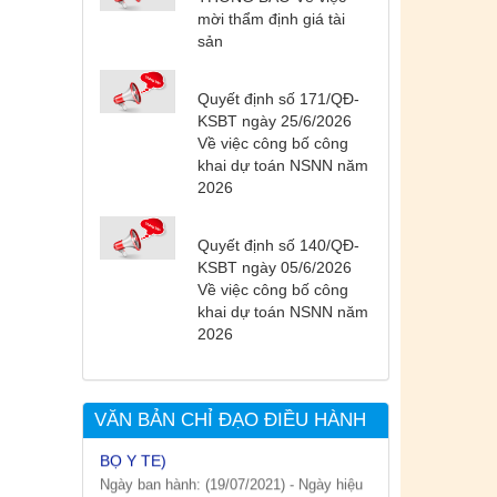
mời thẩm định giá tài
sản
Quyết định số 171/QĐ-
KSBT ngày 25/6/2026
Về việc công bố công
khai dự toán NSNN năm
2026
Tên:
(DANH SÁCH CÁC ĐỊA
PHƯƠNG ĐANG THỰC HIỆN CÁCH
LY XÃ HỘI VÀ GIÃN CÁCH XÃ HỘI
Quyết định số 140/QĐ-
TÍNH ĐẾN 17H NGÀY 25/7/2021)
KSBT ngày 05/6/2026
Ngày ban hành: (26/07/2021)
-
Ngày hiệu
Về việc công bố công
lực: (26/07/2021)
khai dự toán NSNN năm
2026
Tên:
(CẬP NHẬT DANH SÁCH CÁC
ĐỊA ĐIỂM NGUY CƠ CẦN KHAI BÁO
Y TẾ THEO THÔNG BÁO KHẨN CỦA
VĂN BẢN CHỈ ĐẠO ĐIỀU HÀNH
BỘ Y TẾ)
Ngày ban hành: (19/07/2021)
-
Ngày hiệu
lực: (19/07/2021)