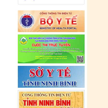
lực: (12/07/2021)
Tên:
(CẬP NHẬT DANH SÁCH CÁC
ĐỊA ĐIỂM NGUY CƠ CẦN KHAI BÁO
Y TẾ THEO THÔNG BÁO KHẨN CỦA
BỘ Y TẾ)
Ngày ban hành: (09/07/2021)
-
Ngày hiệu
lực: (09/07/2021)
Tên:
(CẬP NHẬT DANH SÁCH CÁC
ĐỊA ĐIỂM NGUY CƠ CẦN KHAI BÁO
Y TẾ THEO THÔNG BÁO KHẨN CỦA
BỘ Y TẾ)
Ngày ban hành: (06/07/2021)
-
Ngày hiệu
lực: (06/07/2021)
Tên:
(CẬP NHẬT DANH SÁCH CÁC
ĐỊA ĐIỂM NGUY CƠ CẦN KHAI BÁO
Y TẾ THEO THÔNG BÁO KHẨN CỦA
BỘ Y TẾ)