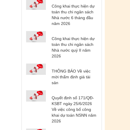
Công khai thực hiện dự
toán thu chi ngân sách
Nhà nước 6 tháng đầu
năm 2026
Công khai thực hiện dự
toán thu chi ngân sách
Nhà nước quý II năm
2026
THÔNG BÁO Về việc
mời thẩm định giá tài
sản
Quyết định số 171/QĐ-
Tên:
(DANH SÁCH CÁC ĐỊA
KSBT ngày 25/6/2026
PHƯƠNG ĐANG THỰC HIỆN CÁCH
Về việc công bố công
LY XÃ HỘI VÀ GIÃN CÁCH XÃ HỘI
khai dự toán NSNN năm
TÍNH ĐẾN 17H NGÀY 25/7/2021)
2026
Ngày ban hành: (26/07/2021)
-
Ngày hiệu