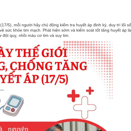
7/5), mỗi người hãy chủ động kiểm tra huyết áp định kỳ, duy trì lối s
ệ sức khỏe tim mạch. Phát hiện sớm và kiểm soát tốt tăng huyết áp l
đột quỵ, nhồi máu cơ tim và suy tim.