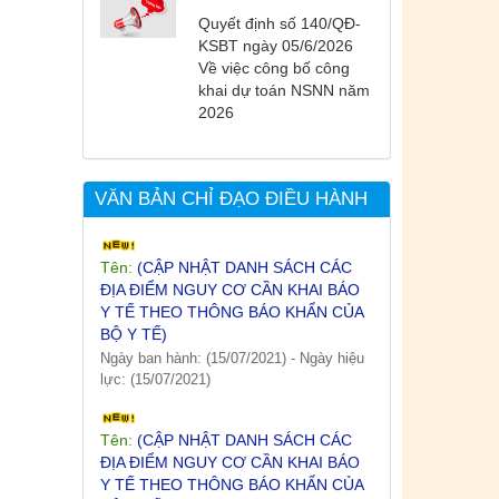
lực: (26/07/2021)
Quyết định số 140/QĐ-
KSBT ngày 05/6/2026
Tên:
(CẬP NHẬT DANH SÁCH CÁC
Về việc công bố công
ĐỊA ĐIỂM NGUY CƠ CẦN KHAI BÁO
khai dự toán NSNN năm
Y TẾ THEO THÔNG BÁO KHẨN CỦA
2026
BỘ Y TẾ)
Ngày ban hành: (19/07/2021)
-
Ngày hiệu
lực: (19/07/2021)
VĂN BẢN CHỈ ĐẠO ĐIỀU HÀNH
Tên:
(CẬP NHẬT DANH SÁCH CÁC
ĐỊA ĐIỂM NGUY CƠ CẦN KHAI BÁO
Y TẾ THEO THÔNG BÁO KHẨN CỦA
BỘ Y TẾ)
Ngày ban hành: (15/07/2021)
-
Ngày hiệu
lực: (15/07/2021)
Tên:
(CẬP NHẬT DANH SÁCH CÁC
ĐỊA ĐIỂM NGUY CƠ CẦN KHAI BÁO
Y TẾ THEO THÔNG BÁO KHẨN CỦA
BỘ Y TẾ)
Ngày ban hành: (12/07/2021)
-
Ngày hiệu