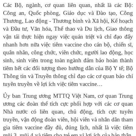
Các Bộ, ngành, cơ quan liên quan, nhất là các Bộ:
Công an, Quốc phòng, Giáo dục và Đào tạo, Công
Thương, Lao động - Thương binh và Xã hội, Kế hoạch
và Đầu tư, Văn hóa, Thể thao và Du lịch, Giao thông
vận tải thực hiện ngay việc quán triệt và chỉ đạo đẩy
nhanh hơn nữa việc tiêm vaccine cho cán bộ, chiến sĩ,
quân nhân, công chức, viên chức, người lao động, học
sinh, sinh viên trong toàn ngành đảm bảo hoàn thành
tiêm hết các đối tượng theo hướng dẫn của Bộ Y tế; Bộ
Thông tin và Truyền thông chỉ đạo các cơ quan báo chí
tuyên truyền về lợi ích việc tiêm vaccine…
Ủy ban Trung ương MTTQ Việt Nam, cơ quan Trung
ương các đoàn thể tích cực phối hợp với các cơ quan
Nhà nước có liên quan, chủ động, tích cực tuyên
truyền, vận động đoàn viên, hội viên và nhân dân tham
gia tiêm vaccine đầy đủ, đúng lịch, nhất là việc tiêm
mũi 3, mũi 4 và tiêm cho trẻ em vì lợi ích của bản thân,