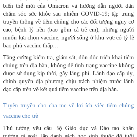
biến thể mới của Omicron và hướng dẫn người dân
chăm sóc sức khỏe sau nhiễm COVID-19; tập trung
truyền thông về tiêm chủng cho các đối tượng nguy cơ
cao, bệnh lý nền (bao gồm cả trẻ em), những người
muốn lựa chọn vaccine, người sống ở khu vực có tỷ lệ
bao phủ vaccine thấp…
Tăng cường kiểm tra, giám sát, đôn đốc triển khai tiêm
chủng trên địa bàn, không để tình trạng vaccine không
được sử dụng kịp thời, gây lãng phí. Lãnh đạo cấp ủy,
chính quyền địa phương chịu trách nhiệm trước lãnh
đạo cấp trên về kết quả tiêm vaccine trên địa bàn.
Tuyên truyền cho cha mẹ về lợi ích việc tiêm chủng
vaccine cho trẻ
Thủ tướng yêu cầu Bộ Giáo dục và Đào tạo khẩn
trương rà soát, lập danh sách học sinh thuộc độ tuổi