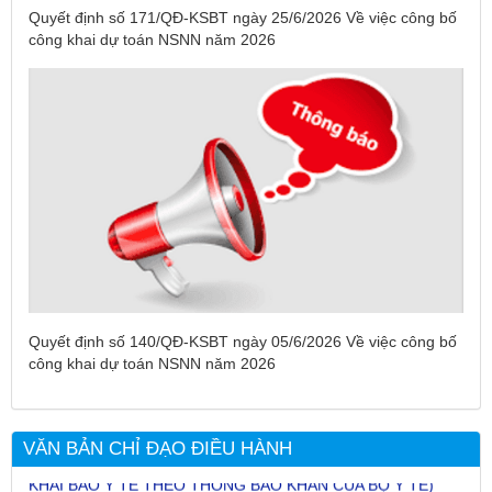
Quyết định số 171/QĐ-KSBT ngày 25/6/2026 Về việc công bố
công khai dự toán NSNN năm 2026
Tên:
(DANH SÁCH CÁC ĐỊA PHƯƠNG ĐANG THỰC HIỆN
CÁCH LY XÃ HỘI VÀ GIÃN CÁCH XÃ HỘI TÍNH ĐẾN 17H
Quyết định số 140/QĐ-KSBT ngày 05/6/2026 Về việc công bố
NGÀY 25/7/2021)
công khai dự toán NSNN năm 2026
Ngày ban hành: (26/07/2021)
-
Ngày hiệu lực: (26/07/2021)
Tên:
(CẬP NHẬT DANH SÁCH CÁC ĐỊA ĐIỂM NGUY CƠ CẦN
VĂN BẢN CHỈ ĐẠO ĐIỀU HÀNH
KHAI BÁO Y TẾ THEO THÔNG BÁO KHẨN CỦA BỘ Y TẾ)
Ngày ban hành: (19/07/2021)
-
Ngày hiệu lực: (19/07/2021)