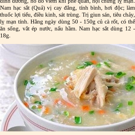
dinh dưỡng, ho do viêm khí phế quản, hội chứng lỵ mạn.
Nam hạc sắt (Quả) vị cay đắng, tính bình, hơi độc; làm
thuốc lợi tiểu, điều kinh, sát trùng. Trị giun sán, tiêu chảy,
lỵ mạn tính. Hằng ngày dùng 50 - 150g củ cà rốt, có thể
ăn sống, vắt ép nước, nấu hầm. Nam hạc sắt dùng 12 -
18g.