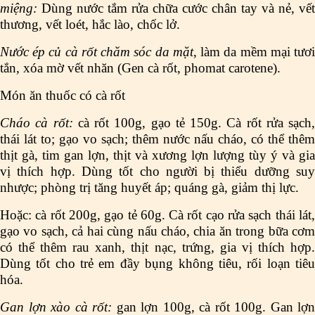
miệng:
Dùng nước tắm rửa chữa cước chân tay và nẻ, vết
thương, vết loét, hắc lào, chốc lở.
Nước ép củ cà rốt chăm sóc da mặt
, làm da mềm mại tươ
tắn, xóa mờ vết nhăn (Gen cà rốt, phomat carotene).
Món ăn thuốc có cà rốt
Cháo cà rốt:
cà rốt 100g, gạo tẻ 150g. Cà rốt rửa sạch,
thái lát to; gạo vo sạch; thêm nước nấu cháo, có thể thêm
thịt gà, tim gan lợn, thịt và xương lợn lượng tùy ý và gia
vị thích hợp. Dùng tốt cho người bị thiểu dưỡng suy
nhược; phòng trị tăng huyết áp; quáng gà, giảm thị lực.
Hoặc: cà rốt 200g, gạo tẻ 60g. Cà rốt cạo rửa sạch thái lát,
gạo vo sạch, cả hai cùng nấu cháo, chia ăn trong bữa cơm
có thể thêm rau xanh, thịt nạc, trứng, gia vị thích hợp.
Dùng tốt cho trẻ em đầy bụng không tiêu, rối loạn tiêu
hóa.
Gan lợn xào cà rốt:
gan lợn 100g, cà rốt 100g. Gan lợn