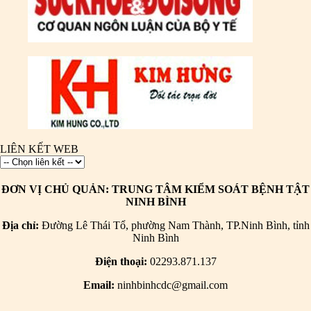
LIÊN KẾT WEB
ĐƠN VỊ CHỦ QUẢN: TRUNG TÂM KIỂM SOÁT BỆNH TẬT
NINH BÌNH
Địa chỉ:
Đường Lê Thái Tổ, phường Nam Thành, TP.Ninh Bình, tỉnh
Ninh Bình
Điện thoại:
02293.871.137
Email:
ninhbinhcdc@gmail.com