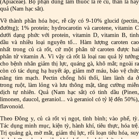
(Apiaceae). Bộ phận dùng làm thuốc là rễ củ, thân lá hay
quả (Nam hạc sắt).
Về thành phần hóa học, rễ cây có 9-10% glucid (pectin,
đường); 1% protein; hydrocarotin và carotene, vitamin C
dưới dạng phức với protein, vitamin D, vitamin B, tinh
dầu và nhiều loại nguyên tố... Hàm lượng caroten cao
nhất trong củ cà rốt, cứ một phân tử caroten được hai
phân tử vitamin A. Vì vậy cà rốt là loại rau quả lý tưởng
cho bệnh nhân giảm thị lực, quáng gà, khô mắt; ngoài ra
còn có tác dụng hạ huyết áp, giảm mỡ máu, bảo vệ chức
năng tim mạch. Pectin chống hôi thối, làm lành da ở
trong ruột, làm lỏng và lưu thông mật, tăng cường miễn
dịch tự nhiên. Quả (Nam hạc sắt) có tinh dầu (Pinen,
limonen, daucol, geraniol... và geraniol có tỷ lệ đến 50%),
flavonoid.
Theo Đông y, củ cà rốt vị ngọt, tính bình; vào phế, tỳ.
Tác dụng minh mục, kiện tỳ, hành khí, tiêu thực, hóa trệ.
Trị quáng gà, mờ mắt, giảm thị lực, rối loạn tiêu hóa, suy