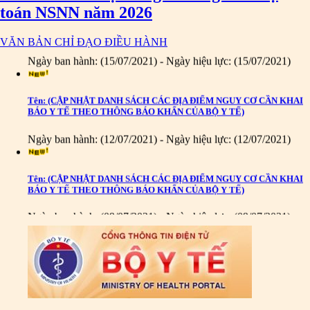
BÁO Y TẾ THEO THÔNG BÁO KHẨN CỦA BỘ Y TẾ)
toán NSNN năm 2026
Ngày ban hành: (15/07/2021)
-
Ngày hiệu lực: (15/07/2021)
VĂN BẢN CHỈ ĐẠO ĐIỀU HÀNH
Tên:
(CẬP NHẬT DANH SÁCH CÁC ĐỊA ĐIỂM NGUY CƠ CẦN KHAI
BÁO Y TẾ THEO THÔNG BÁO KHẨN CỦA BỘ Y TẾ)
Ngày ban hành: (12/07/2021)
-
Ngày hiệu lực: (12/07/2021)
Tên:
(CẬP NHẬT DANH SÁCH CÁC ĐỊA ĐIỂM NGUY CƠ CẦN KHAI
BÁO Y TẾ THEO THÔNG BÁO KHẨN CỦA BỘ Y TẾ)
Ngày ban hành: (09/07/2021)
-
Ngày hiệu lực: (09/07/2021)
Tên:
(CẬP NHẬT DANH SÁCH CÁC ĐỊA ĐIỂM NGUY CƠ CẦN KHAI
BÁO Y TẾ THEO THÔNG BÁO KHẨN CỦA BỘ Y TẾ)
Ngày ban hành: (06/07/2021)
-
Ngày hiệu lực: (06/07/2021)
Tên:
(CẬP NHẬT DANH SÁCH CÁC ĐỊA ĐIỂM NGUY CƠ CẦN KHAI