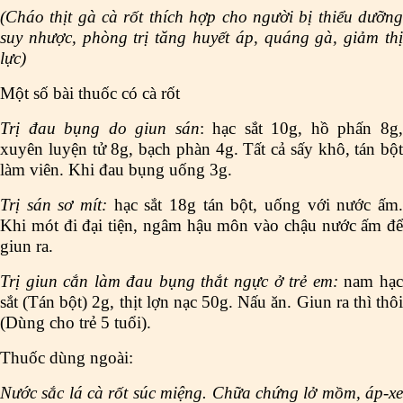
(Cháo thịt gà cà rốt thích hợp cho người bị thiểu dưỡng
suy nhược, phòng trị tăng huyết áp, quáng gà, giảm thị
lực)
Một số bài thuốc có cà rốt
Trị đau bụng do giun sán
: hạc sắt 10g, hồ phấn 8g
xuyên luyện tử 8g, bạch phàn 4g. Tất cả sấy khô, tán bột
làm viên. Khi đau bụng uống 3g.
Trị sán sơ mít:
hạc sắt 18g tán bột, uống với nước ấm.
Khi mót đi đại tiện, ngâm hậu môn vào chậu nước ấm để
giun ra.
Trị giun cắn làm đau bụng thắt ngực ở trẻ em:
nam hạ
sắt (Tán bột) 2g, thịt lợn nạc 50g. Nấu ăn. Giun ra thì thôi
(Dùng cho trẻ 5 tuổi).
Thuốc dùng ngoài:
Nước sắc lá cà rốt súc miệng. Chữa chứng lở mồm, áp-xe