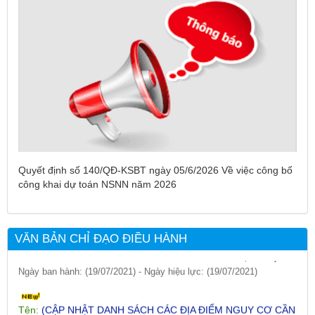
Tên:
(DANH SÁCH CÁC ĐỊA PHƯƠNG ĐANG THỰC HIỆN
CÁCH LY XÃ HỘI VÀ GIÃN CÁCH XÃ HỘI TÍNH ĐẾN 17H
Quyết định số 140/QĐ-KSBT ngày 05/6/2026 Về việc công bố
NGÀY 25/7/2021)
công khai dự toán NSNN năm 2026
Ngày ban hành: (26/07/2021)
-
Ngày hiệu lực: (26/07/2021)
Tên:
(CẬP NHẬT DANH SÁCH CÁC ĐỊA ĐIỂM NGUY CƠ CẦN
VĂN BẢN CHỈ ĐẠO ĐIỀU HÀNH
KHAI BÁO Y TẾ THEO THÔNG BÁO KHẨN CỦA BỘ Y TẾ)
Ngày ban hành: (19/07/2021)
-
Ngày hiệu lực: (19/07/2021)
Tên:
(CẬP NHẬT DANH SÁCH CÁC ĐỊA ĐIỂM NGUY CƠ CẦN
KHAI BÁO Y TẾ THEO THÔNG BÁO KHẨN CỦA BỘ Y TẾ)