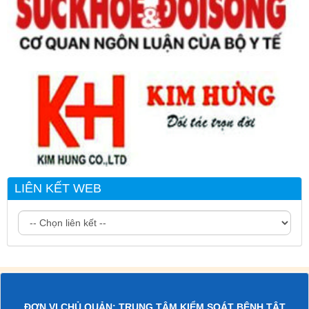
LIÊN KẾT WEB
ĐƠN VỊ CHỦ QUẢN: TRUNG TÂM KIỂM SOÁT BỆNH TẬT