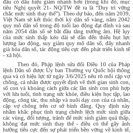
đầu có dấu hiệu giảm nhanh hơn (trong khi đó, mục
tiêu Nghị quyết 21- NQ/TW đề ra là “Duy trì vững
chắc mức sinh thay thế”). Theo dự báo, đến năm 2039,
Việt Nam sẽ kết thúc thời kỳ dân số vàng, năm 2042
quy mô dân số trong độ tuổi lao động đạt đỉnh và sau
năm 2054 dân số sẽ bắt đầu tăng trưởng âm. Hệ lụy
của mức sinh thấp kéo dài sẽ dẫn đến thiếu hụt lực
lượng lao động, suy giảm quy mô dân số, đẩy nhanh
già hóa dân số, tác động tiêu cực đến phát triển kinh tế
- xã hội.
Theo đó, Pháp lệnh sửa đổi Điều 10 của Pháp
lệnh Dân số được Ủy ban Thường vụ Quốc hội thông
qua và có hiệu lực từ ngày 3/6/2025 nêu rõ mỗi cặp vợ
chồng, cá nhân được quyết định về thời gian sinh con,
số con và khoảng cách giữa các lần sinh con phù hợp
với lứa tuổi, tình trạng sức khỏe, điều kiện học tập, lao
động, công tác, thu nhập và nuôi dạy con của cá nhân,
cặp vợ chống trên cơ sở bình đẳng. Quy định này
nhằm khắc phục tình trạng chênh lệch mức sinh giữa
các vùng, đối tượng, tránh để mức sinh giảm quá thấp,
không đạt mức sinh thay thế - điều có thể gây ảnh
hưởng tiêu cực đến sự phát triển bền vững về kinh tế,