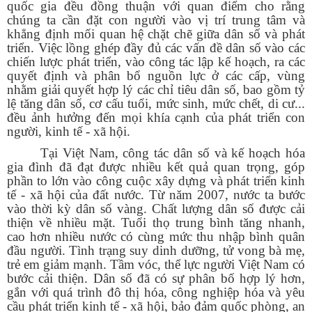
quốc gia đều đồng thuận với quan điểm cho rằng
chúng ta cần đặt con người vào vị trí trung tâm và
khẳng định mối quan hệ chặt chẽ giữa dân số và phát
triển. Việc lồng ghép đầy đủ các vấn đề dân số vào các
chiến lược phát triển, vào công tác lập kế hoạch, ra các
quyết định và phân bổ nguồn lực ở các cấp, vùng
nhằm giải quyết hợp lý các chỉ tiêu dân số, bao gồm tỷ
lệ tăng dân số, cơ cấu tuổi, mức sinh, mức chết, di cư...
đều ảnh hưởng đến mọi khía cạnh của phát triển con
người, kinh tế - xã hội.
Tại Việt Nam, công tác dân số và kế hoạch hóa
gia đình đã đạt được nhiều kết quả quan trọng, góp
phần to lớn vào công cuộc xây dựng và phát triển kinh
tế - xã hội của đất nước. Từ năm 2007, nước ta bước
vào thời kỳ dân số vàng. Chất lượng dân số được cải
thiện về nhiều mặt. Tuổi thọ trung bình tăng nhanh,
cao hơn nhiều nước có cùng mức thu nhập bình quân
đầu người. Tình trạng suy dinh dưỡng, tử vong bà mẹ,
trẻ em giảm mạnh. Tầm vóc, thể lực người Việt Nam có
bước cải thiện. Dân số đã có sự phân bố hợp lý hơn,
gắn với quá trình đô thị hóa, công nghiệp hóa và yêu
cầu phát triển kinh tế - xã hội, bảo đảm quốc phòng, an