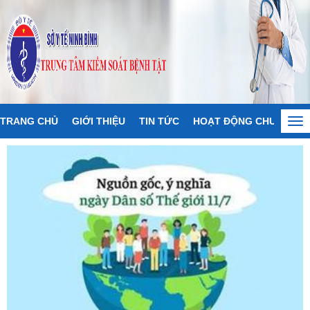
TRANG CHỦ
GIỚI THIỆU
TIN TỨC
HOẠT ĐỘNG CHUYÊN M
Tog
nav