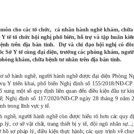
 môn cho các tổ chức, cá nhân hành nghề khám, chữa
 Y tế tổ chức hội nghị phổ biến, hỗ trợ và tập huấn kiế
nh trên địa bàn tỉnh. Dự và chỉ đạo hội nghị có đồn
Sở Y tế cùng đại diện, trưởng các phòng khám, người
phòng khám, chữa bệnh tư nhân trên địa bàn tỉnh.
ác cơ sở hành nghề, người hành nghề được đại diện Phòng N
vụ Y triển khai, phổ biến Nghị định số 155/2018/NĐ-CP
 sung một số quy định liên quan đến điều kiện đầu tư ki
tế; Nghị định số 117/2020/NĐ-CP ngày 28 tháng 9 năm 
h trong lĩnh vực y tế.
nh nghề, người hành nghề còn được hiểu rõ hơn các quy đị
ý, cơ sở vật chất, trang thiết bị y tế, đội ngũ nhân sự...
 hồ sơ pháp lý, điều kiện thực hành; các quy trình về ch