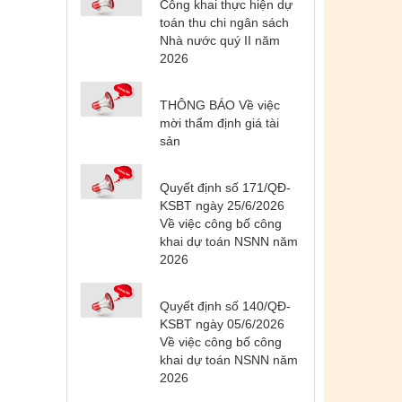
Công khai thực hiện dự
toán thu chi ngân sách
Nhà nước quý II năm
2026
THÔNG BÁO Về việc
mời thẩm định giá tài
sản
Quyết định số 171/QĐ-
KSBT ngày 25/6/2026
Về việc công bố công
khai dự toán NSNN năm
2026
Tên:
(DANH SÁCH CÁC ĐỊA
PHƯƠNG ĐANG THỰC HIỆN CÁCH
Quyết định số 140/QĐ-
LY XÃ HỘI VÀ GIÃN CÁCH XÃ HỘI
KSBT ngày 05/6/2026
TÍNH ĐẾN 17H NGÀY 25/7/2021)
Về việc công bố công
Ngày ban hành: (26/07/2021)
-
Ngày hiệu
khai dự toán NSNN năm
lực: (26/07/2021)
2026