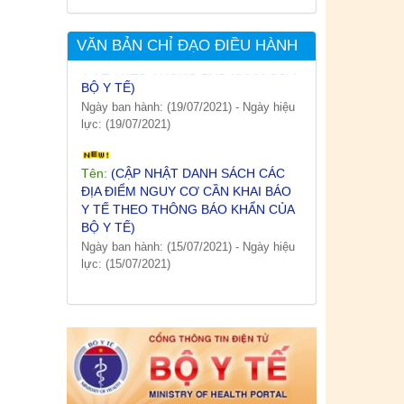
Tên:
(CẬP NHẬT DANH SÁCH CÁC
ĐỊA ĐIỂM NGUY CƠ CẦN KHAI BÁO
VĂN BẢN CHỈ ĐẠO ĐIỀU HÀNH
Y TẾ THEO THÔNG BÁO KHẨN CỦA
BỘ Y TẾ)
Ngày ban hành: (19/07/2021)
-
Ngày hiệu
lực: (19/07/2021)
Tên:
(CẬP NHẬT DANH SÁCH CÁC
ĐỊA ĐIỂM NGUY CƠ CẦN KHAI BÁO
Y TẾ THEO THÔNG BÁO KHẨN CỦA
BỘ Y TẾ)
Ngày ban hành: (15/07/2021)
-
Ngày hiệu
lực: (15/07/2021)
Tên:
(CẬP NHẬT DANH SÁCH CÁC
ĐỊA ĐIỂM NGUY CƠ CẦN KHAI BÁO
Y TẾ THEO THÔNG BÁO KHẨN CỦA
BỘ Y TẾ)
Ngày ban hành: (12/07/2021)
-
Ngày hiệu
lực: (12/07/2021)