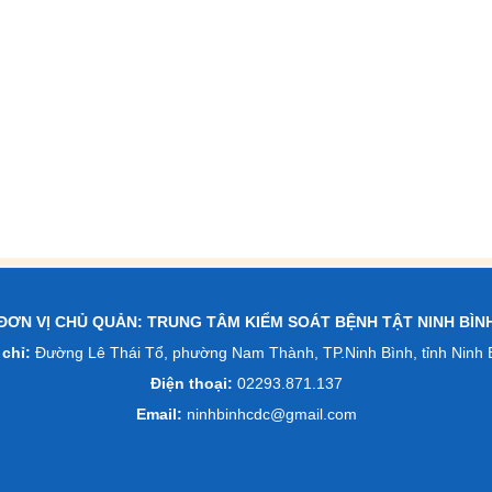
ĐƠN VỊ CHỦ QUẢN: TRUNG TÂM KIỂM SOÁT BỆNH TẬT NINH BÌN
 chỉ:
Đường Lê Thái Tổ, phường Nam Thành, TP.Ninh Bình, tỉnh Ninh 
Điện thoại:
02293.871.137
Email:
ninhbinhcdc@gmail.com