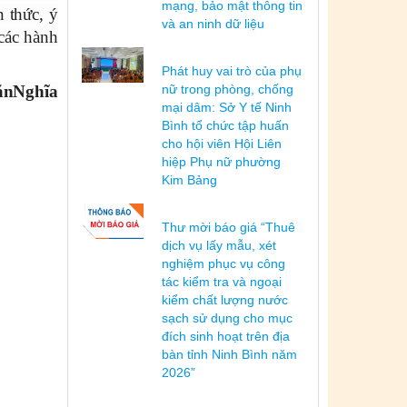
mạng, bảo mật thông tin
n thức, ý
và an ninh dữ liệu
 các hành
Phát huy vai trò của phụ
ănNghĩa
nữ trong phòng, chống
mại dâm: Sở Y tế Ninh
Bình tổ chức tập huấn
cho hội viên Hội Liên
hiệp Phụ nữ phường
Kim Bảng
Thư mời báo giá “Thuê
dịch vụ lấy mẫu, xét
nghiệm phục vụ công
tác kiểm tra và ngoại
kiểm chất lượng nước
sạch sử dụng cho mục
đích sinh hoạt trên địa
bàn tỉnh Ninh Bình năm
2026”