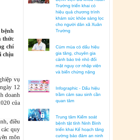
Trường triển khai có
hiệu quả chương trình
khám sức khỏe sàng lọc
cho người dân xã Xuân
 bệnh
Trường
n thức
g chí
Cúm mùa có dấu hiệu
gia tăng, chuyên gia
 chịu
cảnh báo trẻ nhỏ đối
mặt nguy cơ nhập viện
và biến chứng nặng
ghiệp vụ
 ngày 12
Infographic - Dấu hiệu
nh doanh
trầm cảm sau sinh cần
quan tâm
2020 của
Trung tâm Kiểm soát
nh, điều
bệnh tật tỉnh Ninh Bình
; các quy
triển khai Kế hoạch tăng
cường bảo đảm an ninh
uyên môn