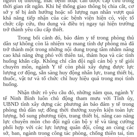
người bị thương, mắc bệnh hoặc cần được cấp cứu trong
thời gian rất ngắn. Khi hệ thống giao thông bị chia cắt, cơ
sở y tế bị ảnh hưởng hoặc số lượng nạn nhân vượt quá
khả năng tiếp nhận của các bệnh viện hiện có, việc tổ
chức cấp cứu, thu dung và điều trị ngay tại hiện trường
trở thành yêu cầu cấp thiết.
Trong bối cảnh đó, bảo đảm y tế trong phòng thủ
dân sự không còn là nhiệm vụ mang tính dự phòng mà đã
trở thành một trong những nội dung trọng tâm nhằm nâng
cao khả năng ứng phó với thiên tai, thảm họa và các tình
huống khẩn cấp. Không chỉ cần đội ngũ cán bộ y tế giỏi
chuyên môn, ngành Y tế còn phải xây dựng được lực
lượng cơ động, sẵn sàng huy động nhân lực, trang thiết bị,
thuốc, vật tư và tổ chức chỉ huy hiệu quả trong mọi tình
huống.
Nhận thức rõ yêu cầu đó, những năm qua, ngành Y
tế Ninh Bình luôn chủ động tham mưu với Tỉnh ủy,
UBND tỉnh xây dựng các phương án bảo đảm y tế trong
phòng thủ dân sự; đồng thời thường xuyên kiện toàn lực
lượng, bổ sung phương tiện, trang thiết bị, nâng cao năng
lực chuyên môn cho đội ngũ cán bộ y tế và tăng cường
phối hợp với các lực lượng quân đội, công an cùng các
sở, ban, ngành trong công tác phòng, chống thiên tai, tìm