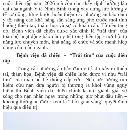
cuộc diễn tập năm 2026 mà còn cho thấy định hướng lâu
dài của ngành Y tế Ninh Bình trong xây dựng lực lượng y
tế cơ động, từng bước hoàn thiện các phương án bảo đảm
y tế, nâng cao khả năng sẵn sàng ứng phó trước mọi tình
huống thiên tai, thảm họa và sự cố khẩn cấp. Từ nền tảng
đó, Bệnh viện dã chiến được xác định là “trái tim” của
toàn bộ hoạt động bảo đảm y tế trong diễn tập - nơi hội tụ
năng lực chuyên môn, khả năng tổ chức và sức mạnh hiệp
đồng của toàn ngành.
Bệnh viện dã chiến - “Trái tim” của cuộc diễn
tập
Trong các phương án bảo đảm y tế khi xảy ra thiên
tai, thảm họa, Bệnh viện dã chiến luôn được ví như “trái
tim” của toàn bộ hệ thống cấp cứu. Nếu lực lượng tìm
kiếm cứu nạn đưa người bị thương ra khỏi vùng nguy
hiểm thì Bệnh viện dã chiến chính là nơi giành giật sự
sống cho nạn nhân ngay trong những giờ phút đầu tiên –
khoảng thời gian được xem là “thời gian vàng” quyết định
hiệu quả điều trị.