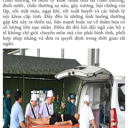
chấn thương và bệnh lý khác nhau như đa chấn thương,
đuối nước, chấn thương sọ não, gãy xương, hội chứng vùi
lấp, sốc mất máu, ngạt khí, sốt xuất huyết và các bệnh lý
nội khoa cấp tính. Đây đều là những tình huống thường
gặp khi xảy ra thiên tai, bão mạnh hoặc sự cố thảm họa có
số lượng lớn nạn nhân. Điều đó đòi hỏi đội ngũ cán bộ y
tế không chỉ giỏi chuyên môn mà còn phải bình tĩnh, phối
hợp nhịp nhàng và đưa ra quyết định trong thời gian rất
ngắn.