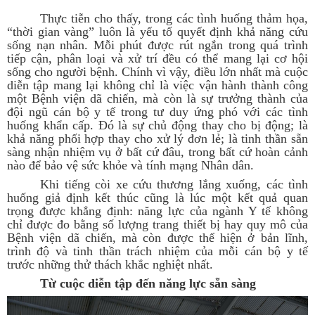
Thực tiễn cho thấy, trong các tình huống thảm họa,
“thời gian vàng” luôn là yếu tố quyết định khả năng cứu
sống nạn nhân. Mỗi phút được rút ngắn trong quá trình
tiếp cận, phân loại và xử trí đều có thể mang lại cơ hội
sống cho người bệnh. Chính vì vậy, điều lớn nhất mà cuộc
diễn tập mang lại không chỉ là việc vận hành thành công
một Bệnh viện dã chiến, mà còn là sự trưởng thành của
đội ngũ cán bộ y tế trong tư duy ứng phó với các tình
huống khẩn cấp. Đó là sự chủ động thay cho bị động; là
khả năng phối hợp thay cho xử lý đơn lẻ; là tinh thần sẵn
sàng nhận nhiệm vụ ở bất cứ đâu, trong bất cứ hoàn cảnh
nào để bảo vệ sức khỏe và tính mạng Nhân dân.
Khi tiếng còi xe cứu thương lắng xuống, các tình
huống giả định kết thúc cũng là lúc một kết quả quan
trọng được khẳng định: năng lực của ngành Y tế không
chỉ được đo bằng số lượng trang thiết bị hay quy mô của
Bệnh viện dã chiến, mà còn được thể hiện ở bản lĩnh,
trình độ và tinh thần trách nhiệm của mỗi cán bộ y tế
trước những thử thách khắc nghiệt nhất.
Từ cuộc diễn tập đến năng lực sẵn sàng