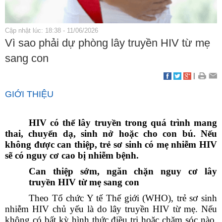
Cập nhật lúc: 18:38 - 11/06/2026
Vì sao phải dự phòng lây truyền HIV từ mẹ
sang con
|
GIỚI THIỆU
HIV có thể lây truyền trong quá trình mang
thai, chuyển dạ, sinh nở hoặc cho con bú. Nếu
không được can thiệp, trẻ sơ sinh có mẹ nhiễm HIV
sẽ có nguy cơ cao bị nhiễm bệnh.
Can thiệp sớm, ngăn chặn nguy cơ lây
truyền
HIV
từ mẹ sang con
Theo Tổ chức Y tế Thế giới (WHO), trẻ sơ sinh
nhiễm HIV chủ yếu là do lây truyền HIV từ mẹ. Nếu
không có bất kỳ hình thức điều trị hoặc chăm sóc nào,