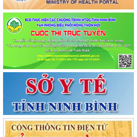
Tên:
(CẬP NHẬT DANH SÁCH CÁC ĐỊA ĐIỂM NGUY CƠ CẦN
KHAI BÁO Y TẾ THEO THÔNG BÁO KHẨN CỦA BỘ Y TẾ)
Ngày ban hành: (02/07/2021)
-
Ngày hiệu lực: (02/07/2021)