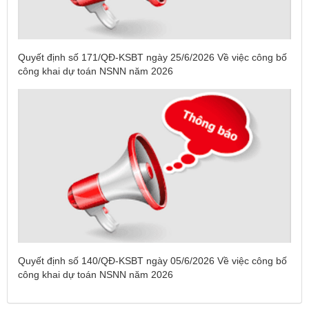
Quyết định số 171/QĐ-KSBT ngày 25/6/2026 Về việc công bố
công khai dự toán NSNN năm 2026
Tên:
(DANH SÁCH CÁC ĐỊA PHƯƠNG ĐANG THỰC HIỆN
CÁCH LY XÃ HỘI VÀ GIÃN CÁCH XÃ HỘI TÍNH ĐẾN 17H
NGÀY 25/7/2021)
Quyết định số 140/QĐ-KSBT ngày 05/6/2026 Về việc công bố
công khai dự toán NSNN năm 2026
Ngày ban hành: (26/07/2021)
-
Ngày hiệu lực: (26/07/2021)