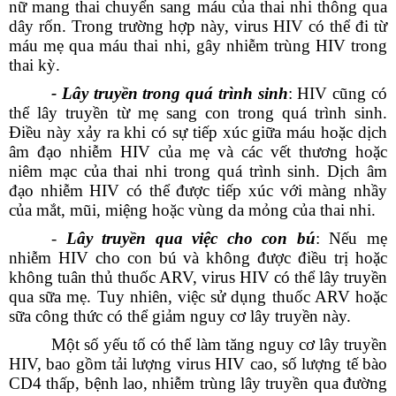
nữ mang thai chuyển sang máu của thai nhi thông qua
dây rốn. Trong trường hợp này, virus HIV có thể đi từ
máu mẹ qua máu thai nhi, gây nhiễm trùng HIV trong
thai kỳ.
- Lây truyền trong quá trình sinh
: HIV cũng có
thể lây truyền từ mẹ sang con trong quá trình sinh.
Điều này xảy ra khi có sự tiếp xúc giữa máu hoặc dịch
âm đạo nhiễm HIV của mẹ và các vết thương hoặc
niêm mạc của thai nhi trong quá trình sinh. Dịch âm
đạo nhiễm HIV có thể được tiếp xúc với màng nhầy
của mắt, mũi, miệng hoặc vùng da mỏng của thai nhi.
-
Lây truyền qua việc cho con bú
: Nếu mẹ
nhiễm HIV cho con bú và không được điều trị hoặc
không tuân thủ thuốc ARV, virus HIV có thể lây truyền
qua sữa mẹ. Tuy nhiên, việc sử dụng thuốc ARV hoặc
sữa công thức có thể giảm nguy cơ lây truyền này.
Một số yếu tố có thể làm tăng nguy cơ lây truyền
HIV, bao gồm tải lượng virus HIV cao, số lượng tế bào
CD4 thấp, bệnh lao, nhiễm trùng lây truyền qua đường