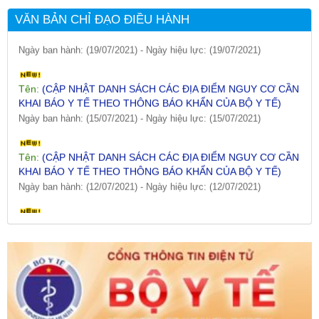
Tên:
(CẬP NHẬT DANH SÁCH CÁC ĐỊA ĐIỂM NGUY CƠ CẦN
KHAI BÁO Y TẾ THEO THÔNG BÁO KHẨN CỦA BỘ Y TẾ)
VĂN BẢN CHỈ ĐẠO ĐIỀU HÀNH
Ngày ban hành: (19/07/2021)
-
Ngày hiệu lực: (19/07/2021)
Tên:
(CẬP NHẬT DANH SÁCH CÁC ĐỊA ĐIỂM NGUY CƠ CẦN
KHAI BÁO Y TẾ THEO THÔNG BÁO KHẨN CỦA BỘ Y TẾ)
Ngày ban hành: (15/07/2021)
-
Ngày hiệu lực: (15/07/2021)
Tên:
(CẬP NHẬT DANH SÁCH CÁC ĐỊA ĐIỂM NGUY CƠ CẦN
KHAI BÁO Y TẾ THEO THÔNG BÁO KHẨN CỦA BỘ Y TẾ)
Ngày ban hành: (12/07/2021)
-
Ngày hiệu lực: (12/07/2021)
Tên:
(CẬP NHẬT DANH SÁCH CÁC ĐỊA ĐIỂM NGUY CƠ CẦN
KHAI BÁO Y TẾ THEO THÔNG BÁO KHẨN CỦA BỘ Y TẾ)
Ngày ban hành: (09/07/2021)
-
Ngày hiệu lực: (09/07/2021)
Tên:
(CẬP NHẬT DANH SÁCH CÁC ĐỊA ĐIỂM NGUY CƠ CẦN
KHAI BÁO Y TẾ THEO THÔNG BÁO KHẨN CỦA BỘ Y TẾ)
Ngày ban hành: (06/07/2021)
-
Ngày hiệu lực: (06/07/2021)