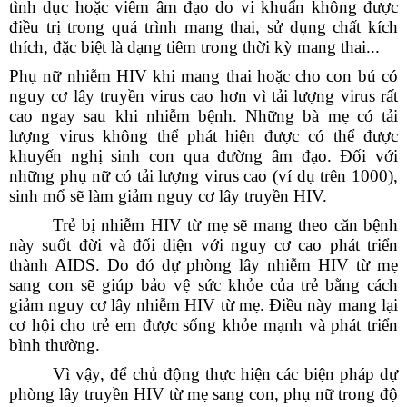
tình dục hoặc viêm âm đạo do vi khuẩn không được
điều trị trong quá trình mang thai, sử dụng chất kích
thích, đặc biệt là dạng tiêm trong thời kỳ mang thai...
Phụ nữ nhiễm HIV khi mang thai hoặc cho con bú có
nguy cơ lây truyền virus cao hơn vì tải lượng virus rất
cao ngay sau khi nhiễm bệnh. Những bà mẹ có tải
lượng virus không thể phát hiện được có thể được
khuyến nghị sinh con qua đường âm đạo. Đối với
những phụ nữ có tải lượng virus cao (ví dụ trên 1000),
sinh mổ sẽ làm giảm nguy cơ lây truyền HIV.
Trẻ bị nhiễm HIV từ mẹ sẽ mang theo căn bệnh
này suốt đời và đối diện với nguy cơ cao phát triển
thành AIDS. Do đó dự phòng lây nhiễm HIV từ mẹ
sang con sẽ giúp bảo vệ sức khỏe của trẻ bằng cách
giảm nguy cơ lây nhiễm HIV từ mẹ. Điều này mang lại
cơ hội cho trẻ em được sống khỏe mạnh và phát triển
bình thường.
Vì vậy, để chủ động thực hiện các biện pháp dự
phòng lây truyền HIV từ mẹ sang con, phụ nữ trong độ