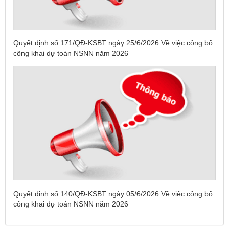
Quyết định số 171/QĐ-KSBT ngày 25/6/2026 Về việc công bố
công khai dự toán NSNN năm 2026
Tên:
(DANH SÁCH CÁC ĐỊA PHƯƠNG ĐANG THỰC HIỆN
CÁCH LY XÃ HỘI VÀ GIÃN CÁCH XÃ HỘI TÍNH ĐẾN 17H
Quyết định số 140/QĐ-KSBT ngày 05/6/2026 Về việc công bố
NGÀY 25/7/2021)
công khai dự toán NSNN năm 2026
Ngày ban hành: (26/07/2021)
-
Ngày hiệu lực: (26/07/2021)