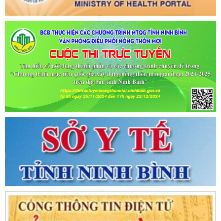
Tên:
(CẬP NHẬT DANH SÁCH CÁC ĐỊA ĐIỂM NGUY CƠ CẦN
KHAI BÁO Y TẾ THEO THÔNG BÁO KHẨN CỦA BỘ Y TẾ)
Ngày ban hành: (02/07/2021)
-
Ngày hiệu lực: (02/07/2021)