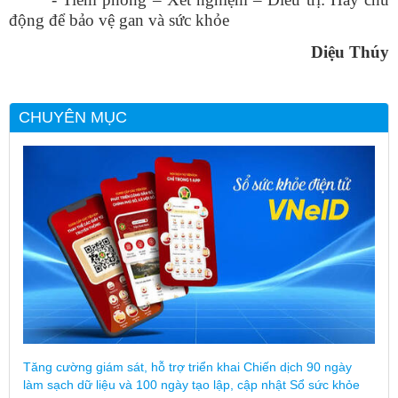
động để bảo vệ gan và sức khỏe
Diệu Thúy
CHUYÊN MỤC
Tăng cường giám sát, hỗ trợ triển khai Chiến dịch 90 ngày
làm sạch dữ liệu và 100 ngày tạo lập, cập nhật Sổ sức khỏe