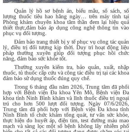
Quản lý hồ sơ bệnh án, biểu mẫu, sổ sách, số
lượng thuốc tiêu hao hằng ngày… trên máy tính tại
Phòng khám chuyên khoa tâm thần đem lại hiệu quả
thiết thực,đảm bảo áp dụng công nghệ thông tin vào
phục vụ đối tượng.
Đảm bảo trang thiết bị y tế phục vụ công tác quản
lý, điều trị đối tượng kịp thời. Duy trì hoạt động liệu
pháp thường xuyên giúp đối tượng phục hồi chức
năng, đảm bảo sức khỏe tốt.
Thường xuyên kiểm tra, bảo quản, xuất, nhập
thuốc, tủ thuốc cấp cứu và công tác điều trị tại các khoa
đảm bảo sử dụng thuốc đúng quy chế.
Trong 6 tháng đầu năm 2026, Trung tâm đã phối
hợp với Bệnh viện Đa khoa Yên Mô, Bệnh viện Đa
khoa tỉnh Ninh Bình khám và lĩnh thuốc điều trị ngoại
trú cho hơn 500 lượt đối tượng. Ngày 07/6/2026,
Trung tâm đã phối hợp với Bệnh viện Đa khoa tỉnh
Ninh Bình tổ chức khám tổng quát, tư vấn sức khỏe,
thực hiện đo huyết áp, điện tim, test đường máu mao
mạch và sàng lọc một số bệnh không lây nhiễm phổ
biến cho tất cả các đối tượng đang được chăm sóc tại