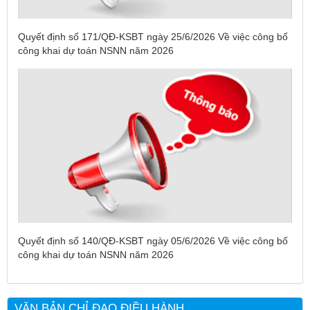
Quyết định số 171/QĐ-KSBT ngày 25/6/2026 Về việc công bố
công khai dự toán NSNN năm 2026
Tên:
(DANH SÁCH CÁC ĐỊA PHƯƠNG ĐANG THỰC HIỆN
CÁCH LY XÃ HỘI VÀ GIÃN CÁCH XÃ HỘI TÍNH ĐẾN 17H
NGÀY 25/7/2021)
Ngày ban hành: (26/07/2021)
-
Ngày hiệu lực: (26/07/2021)
Tên:
(CẬP NHẬT DANH SÁCH CÁC ĐỊA ĐIỂM NGUY CƠ CẦN
Quyết định số 140/QĐ-KSBT ngày 05/6/2026 Về việc công bố
KHAI BÁO Y TẾ THEO THÔNG BÁO KHẨN CỦA BỘ Y TẾ)
công khai dự toán NSNN năm 2026
Ngày ban hành: (19/07/2021)
-
Ngày hiệu lực: (19/07/2021)
Tên:
(CẬP NHẬT DANH SÁCH CÁC ĐỊA ĐIỂM NGUY CƠ CẦN
VĂN BẢN CHỈ ĐẠO ĐIỀU HÀNH