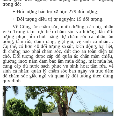
trong đó:
+ Đối tượng bảo trợ xã hội: 279 đối tượng;
+ Đối tượng điều trị tự nguyện: 19 đối tượng.
Về Công tác chăm sóc, nuôi dưỡng, c
án bộ, nhân
viên Trung tâm trực tiếp chăm sóc và hướng dẫn đối
tượng phục hồi chức năng: tự chăm sóc cá nhân, ăn
uống, tắm rửa, đánh răng, giặt giũ, vệ sinh cá nhân…
Cụ thể, có hơn 40 đối tượng sa sút, kích động, bại liệt,
di chứng não phải chăm sóc, đút cho ăn toàn diện tại
chỗ. Đối tượng được cấp đủ quần áo chăn màn chiếu,
giường inox nằm đảm bảo ấm mùa đông, mát mùa hè,
cung cấp đủ nước sạch phục vụ sinh hoạt tắm rửa, vệ
sinh cá nhân; quản lý chăm sóc ban ngày và trực đêm
để chăm sóc giấc ngủ và quản lý đối tượng theo đúng
quy định.