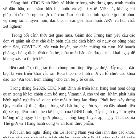
Đồng thời, CDC Ninh Bình sẽ khẩn trương xây dựng quy trình chuẩn
về đấu thầu, mua sắm thiết bị, thuốc và vật tư y tế. Việc này không chỉ
giúp tối ưu hóa nguồn lực mà còn đảm bảo tính minh bạch, kịp thời phục
vụ công tác chuyên môn, đặc biệt là các gói thầu thuốc ARV và hóa chất
xét nghiệm.
Trong bối cảnh thời tiết giao mùa, Giám đốc Trung tâm yêu cầu các
đơn vị giám sát chặt chẽ diễn biến của các dịch bệnh có nguy cơ bùng phát
như: Sởi, COVID-19, sốt xuất huyết, tay chân miệng và cúm. Kế hoạch
phòng, chống dịch bệnh mùa hè, mùa mưa bão cần được triển khai ngay để
không xảy ra ổ dịch lớn.
Bên cạnh đó, công tác tiêm chủng mở rộng tiếp tục được đẩy mạnh, đặc
biệt là việc triển khai vắc xin Rota theo mô hình mới và tổ chức các khóa
đào tạo "An toàn tiêm chủng" cho cán bộ y tế cơ sở.
Trong tháng 5/2026, CDC Ninh Bình sẽ triển khai hàng loạt hoạt động
quan trọng khác: chiến dịch bổ sung Vitamin A cho trẻ em; khám phát hiện
bệnh nghề nghiệp và quan trắc môi trường lao động. Phối hợp xây dựng
Quy chuẩn kỹ thuật địa phương về chất lượng nước sạch và đẩy nhanh tiến
độ xét nghiệm nước theo kế hoạch của UBND tỉnh; đẩy mạnh tuyên truyền
hưởng ứng ngày Thế giới phòng, chống tăng huyết áp, ngày Thalassmia
Thế giới và Tháng hành động vì an toàn thực phẩm.
Kết luận hội nghị, đồng chí Lê Hoàng Nam yêu cầu lãnh đạo các khoa,