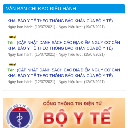
VĂN BẢN CHỈ ĐẠO ĐIỀU HÀNH
Tên:
(CẬP NHẬT DANH SÁCH CÁC ĐỊA ĐIỂM NGUY CƠ CẦN
KHAI BÁO Y TẾ THEO THÔNG BÁO KHẨN CỦA BỘ Y TẾ)
Ngày ban hành: (19/07/2021)
-
Ngày hiệu lực: (19/07/2021)
Tên:
(CẬP NHẬT DANH SÁCH CÁC ĐỊA ĐIỂM NGUY CƠ CẦN
KHAI BÁO Y TẾ THEO THÔNG BÁO KHẨN CỦA BỘ Y TẾ)
Ngày ban hành: (15/07/2021)
-
Ngày hiệu lực: (15/07/2021)
Tên:
(CẬP NHẬT DANH SÁCH CÁC ĐỊA ĐIỂM NGUY CƠ CẦN
KHAI BÁO Y TẾ THEO THÔNG BÁO KHẨN CỦA BỘ Y TẾ)
Ngày ban hành: (12/07/2021)
-
Ngày hiệu lực: (12/07/2021)
Tên:
(CẬP NHẬT DANH SÁCH CÁC ĐỊA ĐIỂM NGUY CƠ CẦN
KHAI BÁO Y TẾ THEO THÔNG BÁO KHẨN CỦA BỘ Y TẾ)
Ngày ban hành: (09/07/2021)
-
Ngày hiệu lực: (09/07/2021)
Tên:
(CẬP NHẬT DANH SÁCH CÁC ĐỊA ĐIỂM NGUY CƠ CẦN
KHAI BÁO Y TẾ THEO THÔNG BÁO KHẨN CỦA BỘ Y TẾ)