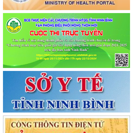
Ngày ban hành: (06/07/2021)
-
Ngày hiệu lực: (06/07/2021)
Tên:
(CẬP NHẬT DANH SÁCH CÁC ĐỊA ĐIỂM NGUY CƠ CẦN
KHAI BÁO Y TẾ THEO THÔNG BÁO KHẨN CỦA BỘ Y TẾ)
Ngày ban hành: (02/07/2021)
-
Ngày hiệu lực: (02/07/2021)