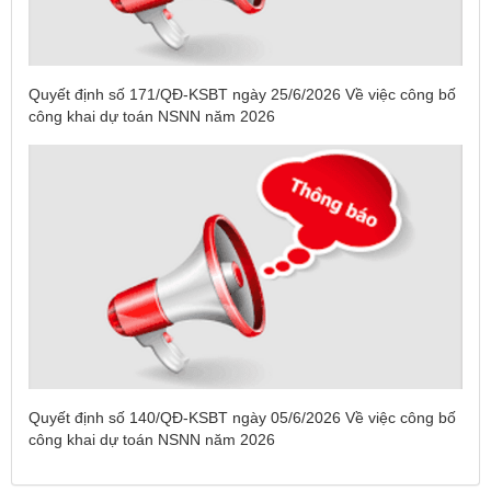
Quyết định số 171/QĐ-KSBT ngày 25/6/2026 Về việc công bố
công khai dự toán NSNN năm 2026
Tên:
(DANH SÁCH CÁC ĐỊA PHƯƠNG ĐANG THỰC HIỆN
Quyết định số 140/QĐ-KSBT ngày 05/6/2026 Về việc công bố
CÁCH LY XÃ HỘI VÀ GIÃN CÁCH XÃ HỘI TÍNH ĐẾN 17H
công khai dự toán NSNN năm 2026
NGÀY 25/7/2021)
Ngày ban hành: (26/07/2021)
-
Ngày hiệu lực: (26/07/2021)