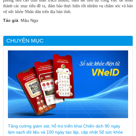
phòng nêu cao tinh thần trách nhiệm, bám sát tiến độ công việc để hoàn
thành các mục tiêu đề ra, đảm bảo thực hiện tốt nhiệm vụ chăm sóc và bảo
vệ sức khỏe Nhân dân trên địa bàn tỉnh.
Tác giả
: Mậu Ngọ
CHUYÊN MỤC
Tăng cường giám sát, hỗ trợ triển khai Chiến dịch 90 ngày
làm sạch dữ liệu và 100 ngày tạo lập, cập nhật Sổ sức khỏe