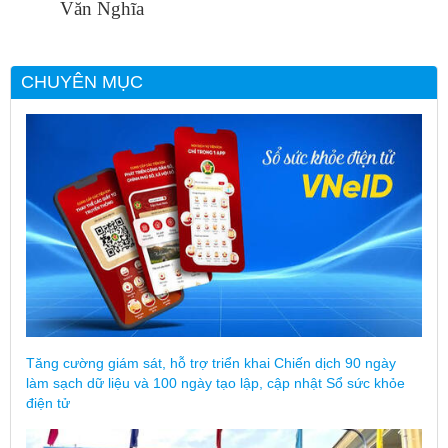
Văn Nghĩa
CHUYÊN MỤC
Tăng cường giám sát, hỗ trợ triển khai Chiến dịch 90 ngày
làm sạch dữ liệu và 100 ngày tạo lập, cập nhật Sổ sức khỏe
điện tử