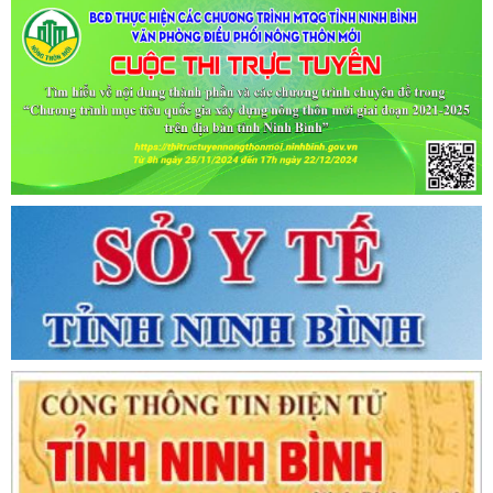
KHAI BÁO Y TẾ THEO THÔNG BÁO KHẨN CỦA BỘ Y TẾ)
Ngày ban hành: (02/07/2021)
-
Ngày hiệu lực: (02/07/2021)