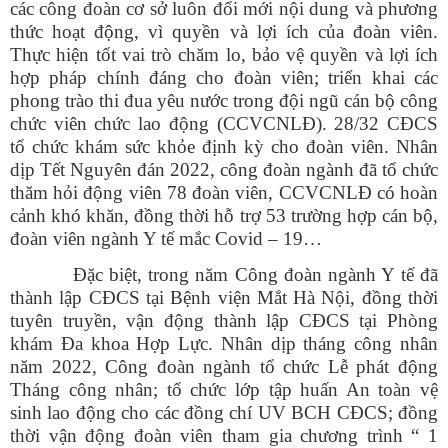
các công đoàn cơ sở luôn đổi mới nội dung và phương
thức hoạt động, vì quyền và lợi ích của đoàn viên.
Thực hiện tốt vai trò chăm lo, bảo vệ quyền và lợi ích
hợp pháp chính đáng cho đoàn viên; triển khai các
phong trào thi đua yêu nước trong đội ngũ cán bộ công
chức viên chức lao động (CCVCNLĐ). 28/32 CĐCS
tổ chức khám sức khỏe định kỳ cho đoàn viên. Nhân
dịp Tết Nguyên đán 2022, công đoàn ngành đã tổ chức
thăm hỏi động viên 78 đoàn viên, CCVCNLĐ có hoàn
cảnh khó khăn, đồng thời hỗ trợ 53 trường hợp cán bộ,
đoàn viên ngành Y tế mắc Covid – 19…
Đặc biệt, trong năm Công đoàn ngành Y tế đã
thành lập CĐCS tại Bệnh viện Mắt Hà Nội, đồng thời
tuyên truyền, vận động thành lập CĐCS tại Phòng
khám Đa khoa Hợp Lực. Nhân dịp tháng công nhân
năm 2022, Công đoàn ngành tổ chức Lễ phát động
Tháng công nhân; tổ chức lớp tập huấn An toàn vệ
sinh lao động cho các đồng chí UV BCH CĐCS; đồng
thời vận động đoàn viên tham gia chương trình “ 1