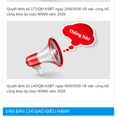
Quyết định số 171/QĐ-KSBT ngày 25/6/2026 Về việc công bố
công khai dự toán NSNN năm 2026
Tên:
(DANH SÁCH CÁC ĐỊA PHƯƠNG ĐANG THỰC HIỆN
CÁCH LY XÃ HỘI VÀ GIÃN CÁCH XÃ HỘI TÍNH ĐẾN 17H
NGÀY 25/7/2021)
Quyết định số 140/QĐ-KSBT ngày 05/6/2026 Về việc công bố
Ngày ban hành: (26/07/2021)
-
Ngày hiệu lực: (26/07/2021)
công khai dự toán NSNN năm 2026
Tên:
(CẬP NHẬT DANH SÁCH CÁC ĐỊA ĐIỂM NGUY CƠ CẦN
KHAI BÁO Y TẾ THEO THÔNG BÁO KHẨN CỦA BỘ Y TẾ)
VĂN BẢN CHỈ ĐẠO ĐIỀU HÀNH
Ngày ban hành: (19/07/2021)
-
Ngày hiệu lực: (19/07/2021)