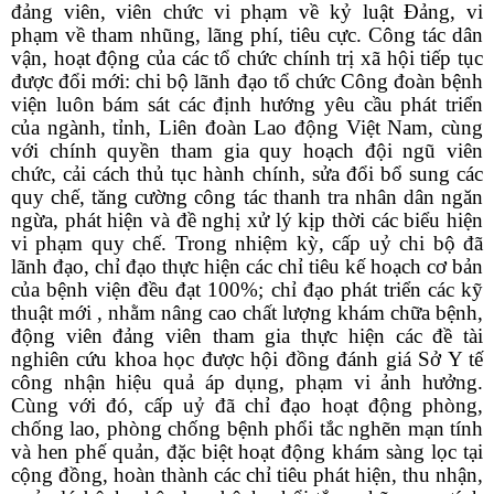
đảng viên, viên chức vi phạm về kỷ luật Đảng, vi
phạm về tham nhũng, lãng phí, tiêu cực. Công tác dân
vận, hoạt động của các tổ chức chính trị xã hội tiếp tục
được đổi mới: chi bộ lãnh đạo tổ chức Công đoàn bệnh
viện luôn bám sát các định hướng yêu cầu phát triển
của ngành, tỉnh, Liên đoàn Lao động Việt Nam, cùng
với chính quyền tham gia quy hoạch đội ngũ viên
chức, cải cách thủ tục hành chính, sửa đổi bổ sung các
quy chế, tăng cường công tác thanh tra nhân dân ngăn
ngừa, phát hiện và đề nghị xử lý kịp thời các biểu hiện
vi phạm quy chế. Trong nhiệm kỳ, cấp uỷ chi bộ đã
lãnh đạo, chỉ đạo thực hiện các chỉ tiêu kế hoạch cơ bản
của bệnh viện đều đạt 100%; chỉ đạo phát triển các kỹ
thuật mới , nhằm nâng cao chất lượng khám chữa bệnh,
động viên đảng viên tham gia thực hiện các đề tài
nghiên cứu khoa học được hội đồng đánh giá Sở Y tế
công nhận hiệu quả áp dụng, phạm vi ảnh hưởng.
Cùng với đó, cấp uỷ đã chỉ đạo hoạt động phòng,
chống lao, phòng chống bệnh phổi tắc nghẽn mạn tính
và hen phế quản, đặc biệt hoạt động khám sàng lọc tại
cộng đồng, hoàn thành các chỉ tiêu phát hiện, thu nhận,