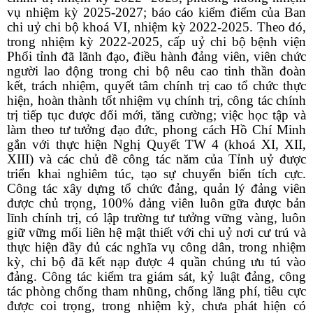
vụ nhiệm kỳ 2025-2027; báo cáo kiểm điểm của Ban
chi uỷ chi bộ khoá VI, nhiệm kỳ 2022-2025. Theo đó,
trong nhiệm kỳ 2022-2025, cấp uỷ chi bộ bệnh viện
Phổi tỉnh đã lãnh đạo, điều hành đảng viên, viên chức
người lao động trong chi bộ nêu cao tinh thần đoàn
kết, trách nhiệm, quyết tâm chính trị cao tổ chức thực
hiện, hoàn thành tốt nhiệm vụ chính trị, công tác chính
trị tiếp tục được đổi mới, tăng cường; việc học tập và
làm theo tư tưởng đạo đức, phong cách Hồ Chí Minh
gắn với thực hiện Nghị Quyết TW 4 (khoá XI, XII,
XIII) và các chủ đề công tác năm của Tỉnh uỷ được
triển khai nghiêm túc, tạo sự chuyển biến tích cực.
Công tác xây dựng tổ chức đảng, quản lý đảng viên
được chủ trọng, 100% đảng viên luôn gữa được bản
lĩnh chính trị, có lập trường tư tưởng vững vàng, luôn
giữ vững mối liên hệ mật thiết với chi uỷ nơi cư trú và
thực hiện đầy đủ các nghĩa vụ công dân, trong nhiệm
kỳ, chi bộ đã kết nạp được 4 quần chúng ưu tú vào
đảng. Công tác kiểm tra giám sát, kỷ luật đảng, công
tác phòng chống tham nhũng, chống lãng phí, tiêu cực
được coi trọng, trong nhiệm kỳ, chưa phát hiện có