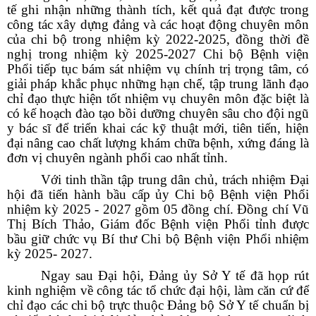
tế ghi nhận những thành tích, kết quả đạt được trong
công tác xây dựng đảng và các hoạt động chuyên môn
của chi bộ trong nhiệm kỳ 2022-2025, đồng thời đề
nghị trong nhiệm kỳ 2025-2027 Chi bộ Bệnh viện
Phổi tiếp tục bám sát nhiệm vụ
chính trị trọng tâm, có
giải pháp khắc phục những hạn chế, tập trung lãnh đạo
chỉ đạo thực hiện tốt nhiệm vụ chuyên môn đặc biệt là
có kế hoạch đào tạo bồi dưỡng chuyên sâu cho đội ngũ
y bác sĩ
để triển kha
i các kỹ thuật mới, tiên tiến, hiện
đại nâng cao chất lượng khám chữa bệnh, xứng đáng là
đơn vị chuyên ngành phổi cao nhất tỉnh.
Với tinh thần tập trung dân chủ, trách nhiệm Đại
hội đã tiến hành bầu cấp ủy Chi bộ Bệnh viện Phổi
nhiệm kỳ 2025 - 2027 gồm 05 đồng chí.
Đồng chí Vũ
Thị Bích Thảo, Giám đốc Bệnh viện Phổi tỉnh được
bầu giữ chức vụ Bí thư Chi bộ Bệnh viện Phổi nhiệm
kỳ 2025- 2027.
Ngay sau Đại hội, Đảng ủy Sở Y tế đã họp rút
kinh nghiệm về công tác tổ chức đại hội, làm căn cứ để
chỉ đạo các chi bộ trực thuộc Đảng bộ Sở Y tế chuẩn bị