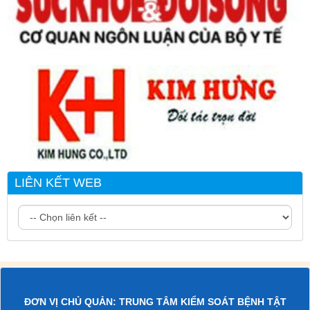
LIÊN KẾT WEB
ĐƠN VỊ CHỦ QUẢN: TRUNG TÂM KIỂM SOÁT BỆNH TẬT