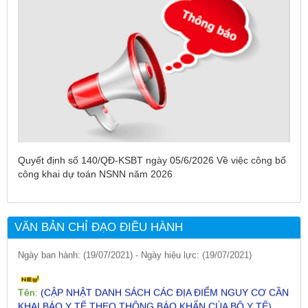
Tên:
(DANH SÁCH CÁC ĐỊA PHƯƠNG ĐANG THỰC HIỆN
CÁCH LY XÃ HỘI VÀ GIÃN CÁCH XÃ HỘI TÍNH ĐẾN 17H
NGÀY 25/7/2021)
Quyết định số 140/QĐ-KSBT ngày 05/6/2026 Về việc công bố
Ngày ban hành: (26/07/2021)
-
Ngày hiệu lực: (26/07/2021)
công khai dự toán NSNN năm 2026
Tên:
(CẬP NHẬT DANH SÁCH CÁC ĐỊA ĐIỂM NGUY CƠ CẦN
KHAI BÁO Y TẾ THEO THÔNG BÁO KHẨN CỦA BỘ Y TẾ)
VĂN BẢN CHỈ ĐẠO ĐIỀU HÀNH
Ngày ban hành: (19/07/2021)
-
Ngày hiệu lực: (19/07/2021)
Tên:
(CẬP NHẬT DANH SÁCH CÁC ĐỊA ĐIỂM NGUY CƠ CẦN
KHAI BÁO Y TẾ THEO THÔNG BÁO KHẨN CỦA BỘ Y TẾ)
Ngày ban hành: (15/07/2021)
-
Ngày hiệu lực: (15/07/2021)