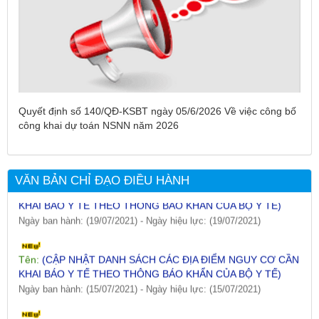
Tên:
(DANH SÁCH CÁC ĐỊA PHƯƠNG ĐANG THỰC HIỆN
CÁCH LY XÃ HỘI VÀ GIÃN CÁCH XÃ HỘI TÍNH ĐẾN 17H
Quyết định số 140/QĐ-KSBT ngày 05/6/2026 Về việc công bố
NGÀY 25/7/2021)
công khai dự toán NSNN năm 2026
Ngày ban hành: (26/07/2021)
-
Ngày hiệu lực: (26/07/2021)
Tên:
(CẬP NHẬT DANH SÁCH CÁC ĐỊA ĐIỂM NGUY CƠ CẦN
VĂN BẢN CHỈ ĐẠO ĐIỀU HÀNH
KHAI BÁO Y TẾ THEO THÔNG BÁO KHẨN CỦA BỘ Y TẾ)
Ngày ban hành: (19/07/2021)
-
Ngày hiệu lực: (19/07/2021)
Tên:
(CẬP NHẬT DANH SÁCH CÁC ĐỊA ĐIỂM NGUY CƠ CẦN
KHAI BÁO Y TẾ THEO THÔNG BÁO KHẨN CỦA BỘ Y TẾ)
Ngày ban hành: (15/07/2021)
-
Ngày hiệu lực: (15/07/2021)
Tên:
(CẬP NHẬT DANH SÁCH CÁC ĐỊA ĐIỂM NGUY CƠ CẦN