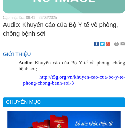
Cập nhật lúc: 08:41 - 26/03/2025
Audio: Khuyến cáo của Bộ Y tế về phòng,
chống bệnh sởi
|
GIỚI THIỆU
Audio:
Khuyến cáo của Bộ Y tế về phòng, chống
bệnh sởi;
http://t5g.org.vn/khuyen-cao-cua-bo-y-te-
phong-chong-benh-soi-3
CHUYÊN MỤC