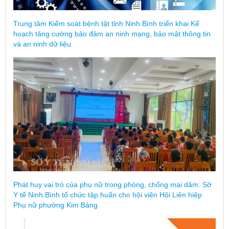
Trung tâm Kiểm soát bệnh tật tỉnh Ninh Bình triển khai Kế
hoạch tăng cường bảo đảm an ninh mạng, bảo mật thông tin
và an ninh dữ liệu
Phát huy vai trò của phụ nữ trong phòng, chống mại dâm: Sở
Y tế Ninh Bình tổ chức tập huấn cho hội viên Hội Liên hiệp
Phụ nữ phường Kim Bảng