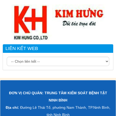
LIÊN KẾT WEB
ĐƠN VỊ CHỦ QUẢN: TRUNG TÂM KIỂM SOÁT BỆNH TẬT
NINH BÌNH
Địa chỉ:
Đường Lê Thái Tổ, phường Nam Thành, TP.Ninh Bình,
tỉnh Ninh Bình