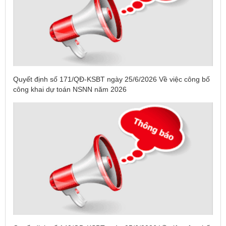
Quyết định số 171/QĐ-KSBT ngày 25/6/2026 Về việc công bố
công khai dự toán NSNN năm 2026
Tên:
(DANH SÁCH CÁC ĐỊA PHƯƠNG ĐANG THỰC HIỆN
CÁCH LY XÃ HỘI VÀ GIÃN CÁCH XÃ HỘI TÍNH ĐẾN 17H