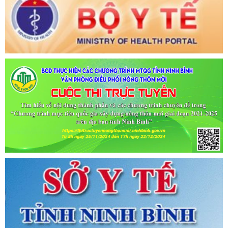
Tên:
(CẬP NHẬT DANH SÁCH CÁC ĐỊA ĐIỂM NGUY CƠ CẦN
KHAI BÁO Y TẾ THEO THÔNG BÁO KHẨN CỦA BỘ Y TẾ)
Ngày ban hành: (06/07/2021)
-
Ngày hiệu lực: (06/07/2021)
Tên:
(CẬP NHẬT DANH SÁCH CÁC ĐỊA ĐIỂM NGUY CƠ CẦN
KHAI BÁO Y TẾ THEO THÔNG BÁO KHẨN CỦA BỘ Y TẾ)
Ngày ban hành: (02/07/2021)
-
Ngày hiệu lực: (02/07/2021)