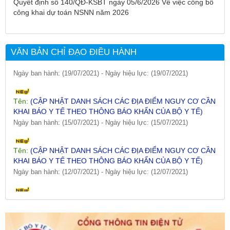
Quyết định số 140/QĐ-KSBT ngày 05/6/2026 Về việc công bố
NGÀY 25/7/2021)
công khai dự toán NSNN năm 2026
Ngày ban hành: (26/07/2021)
-
Ngày hiệu lực: (26/07/2021)
Tên:
(CẬP NHẬT DANH SÁCH CÁC ĐỊA ĐIỂM NGUY CƠ CẦN
VĂN BẢN CHỈ ĐẠO ĐIỀU HÀNH
KHAI BÁO Y TẾ THEO THÔNG BÁO KHẨN CỦA BỘ Y TẾ)
Ngày ban hành: (19/07/2021)
-
Ngày hiệu lực: (19/07/2021)
Tên:
(CẬP NHẬT DANH SÁCH CÁC ĐỊA ĐIỂM NGUY CƠ CẦN
KHAI BÁO Y TẾ THEO THÔNG BÁO KHẨN CỦA BỘ Y TẾ)
Ngày ban hành: (15/07/2021)
-
Ngày hiệu lực: (15/07/2021)
Tên:
(CẬP NHẬT DANH SÁCH CÁC ĐỊA ĐIỂM NGUY CƠ CẦN
KHAI BÁO Y TẾ THEO THÔNG BÁO KHẨN CỦA BỘ Y TẾ)
Ngày ban hành: (12/07/2021)
-
Ngày hiệu lực: (12/07/2021)
Tên:
(CẬP NHẬT DANH SÁCH CÁC ĐỊA ĐIỂM NGUY CƠ CẦN
KHAI BÁO Y TẾ THEO THÔNG BÁO KHẨN CỦA BỘ Y TẾ)
Ngày ban hành: (09/07/2021)
-
Ngày hiệu lực: (09/07/2021)