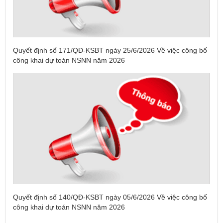
Quyết định số 171/QĐ-KSBT ngày 25/6/2026 Về việc công bố
công khai dự toán NSNN năm 2026
Tên:
(DANH SÁCH CÁC ĐỊA PHƯƠNG ĐANG THỰC HIỆN
Quyết định số 140/QĐ-KSBT ngày 05/6/2026 Về việc công bố
CÁCH LY XÃ HỘI VÀ GIÃN CÁCH XÃ HỘI TÍNH ĐẾN 17H
công khai dự toán NSNN năm 2026
NGÀY 25/7/2021)
Ngày ban hành: (26/07/2021)
-
Ngày hiệu lực: (26/07/2021)