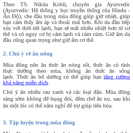
Theo TS. Nikita Kohli, chuyên gia Ayurvedic
(Ayurvedic: Hệ thống y học truyền thống của Hindu -
Ấn Độ), che đầu trong mùa đông giúp giữ nhiệt, giúp
bạn cảm thấy ấm áp và thoải mái hơn. Khi da đầu tiếp
xúc với thời tiết lạnh, bạn sẽ mất nhiều nhiệt hơn từ cơ
thể và có nguy cơ bị cảm lạnh và cảm cúm. Giữ ấm da
đầu cũng quan trọng như giữ ấm cơ thể.
2. Chú ý về ăn uống
Mùa đông nên ăn thức ăn nóng sốt, thức ăn có tính
thực dưỡng theo mùa, không ăn thức ăn sống
lạnh. Thức ăn bổ dưỡng có thể giúp bạn
tăng cường
khả năng miễn dịch
.
Chú ý ăn nhiều rau xanh và các loại đậu. Mùa đông
sáng sớm không để bụng đói, đêm chớ ăn no, sau khi
ăn một lúc có thể nằm nghỉ để trợ giúp tiêu hóa.
3. Tập luyện trong mùa đông