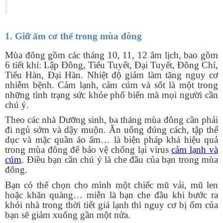
1. Giữ ấm cơ thể trong mùa đông
Mùa đông gồm các tháng 10, 11, 12 âm lịch, bao gồm
6 tiết khí: Lập Đông, Tiểu Tuyết, Đại Tuyết, Đông Chí,
Tiểu Hàn, Đại Hàn. Nhiệt độ giảm làm tăng nguy cơ
nhiễm bệnh. Cảm lạnh, cảm cúm và sốt là một trong
những tình trạng sức khỏe phổ biến mà mọi người cần
chú ý.
Theo các nhà Dưỡng sinh, ba tháng mùa đông cần phải
đi ngủ sớm và dậy muộn. Ăn uống đúng cách, tập thể
dục và mặc quần áo ấm… là biện pháp khá hiệu quả
trong mùa đông để bảo vệ chống lại virus
cảm lạnh và
cúm
. Điều bạn cần chú ý là che đầu của bạn trong mùa
đông.
Bạn có thể chọn cho mình một chiếc mũ vải, mũ len
hoặc khăn quàng… miễn là bạn che đầu khi bước ra
khỏi nhà trong thời tiết giá lạnh thì nguy cơ bị ốm của
bạn sẽ giảm xuống gần một nửa.