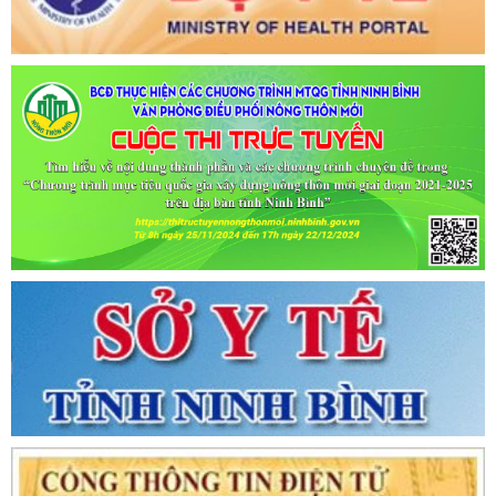
KHAI BÁO Y TẾ THEO THÔNG BÁO KHẨN CỦA BỘ Y TẾ)
Ngày ban hành: (06/07/2021)
-
Ngày hiệu lực: (06/07/2021)
Tên:
(CẬP NHẬT DANH SÁCH CÁC ĐỊA ĐIỂM NGUY CƠ CẦN
KHAI BÁO Y TẾ THEO THÔNG BÁO KHẨN CỦA BỘ Y TẾ)
Ngày ban hành: (02/07/2021)
-
Ngày hiệu lực: (02/07/2021)