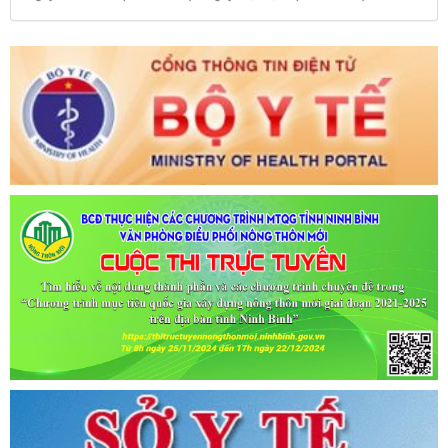
Tên:
(CẬP NHẬT DANH SÁCH CÁC ĐỊA ĐIỂM NGUY CƠ CẦN
KHAI BÁO Y TẾ THEO THÔNG BÁO KHẨN CỦA BỘ Y TẾ)
Ngày ban hành: (09/07/2021)
-
Ngày hiệu lực: (09/07/2021)
Tên:
(CẬP NHẬT DANH SÁCH CÁC ĐỊA ĐIỂM NGUY CƠ CẦN
KHAI BÁO Y TẾ THEO THÔNG BÁO KHẨN CỦA BỘ Y TẾ)
Ngày ban hành: (06/07/2021)
-
Ngày hiệu lực: (06/07/2021)
Tên:
(CẬP NHẬT DANH SÁCH CÁC ĐỊA ĐIỂM NGUY CƠ CẦN
KHAI BÁO Y TẾ THEO THÔNG BÁO KHẨN CỦA BỘ Y TẾ)
Ngày ban hành: (02/07/2021)
-
Ngày hiệu lực: (02/07/2021)