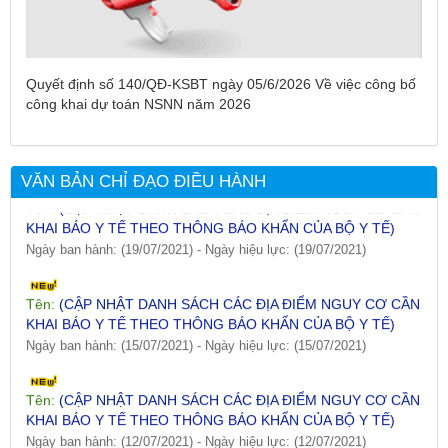
Tên:
(DANH SÁCH CÁC ĐỊA PHƯƠNG ĐANG THỰC HIỆN
Quyết định số 140/QĐ-KSBT ngày 05/6/2026 Về việc công bố
CÁCH LY XÃ HỘI VÀ GIÃN CÁCH XÃ HỘI TÍNH ĐẾN 17H
công khai dự toán NSNN năm 2026
NGÀY 25/7/2021)
Ngày ban hành: (26/07/2021)
-
Ngày hiệu lực: (26/07/2021)
VĂN BẢN CHỈ ĐẠO ĐIỀU HÀNH
Tên:
(CẬP NHẬT DANH SÁCH CÁC ĐỊA ĐIỂM NGUY CƠ CẦN
KHAI BÁO Y TẾ THEO THÔNG BÁO KHẨN CỦA BỘ Y TẾ)
Ngày ban hành: (19/07/2021)
-
Ngày hiệu lực: (19/07/2021)
Tên:
(CẬP NHẬT DANH SÁCH CÁC ĐỊA ĐIỂM NGUY CƠ CẦN
KHAI BÁO Y TẾ THEO THÔNG BÁO KHẨN CỦA BỘ Y TẾ)
Ngày ban hành: (15/07/2021)
-
Ngày hiệu lực: (15/07/2021)
Tên:
(CẬP NHẬT DANH SÁCH CÁC ĐỊA ĐIỂM NGUY CƠ CẦN
KHAI BÁO Y TẾ THEO THÔNG BÁO KHẨN CỦA BỘ Y TẾ)
Ngày ban hành: (12/07/2021)
-
Ngày hiệu lực: (12/07/2021)