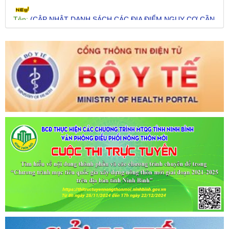
KHAI BÁO Y TẾ THEO THÔNG BÁO KHẨN CỦA BỘ Y TẾ)
Ngày ban hành: (09/07/2021)
-
Ngày hiệu lực: (09/07/2021)
Tên:
(CẬP NHẬT DANH SÁCH CÁC ĐỊA ĐIỂM NGUY CƠ CẦN
KHAI BÁO Y TẾ THEO THÔNG BÁO KHẨN CỦA BỘ Y TẾ)
Ngày ban hành: (06/07/2021)
-
Ngày hiệu lực: (06/07/2021)
Tên:
(CẬP NHẬT DANH SÁCH CÁC ĐỊA ĐIỂM NGUY CƠ CẦN
KHAI BÁO Y TẾ THEO THÔNG BÁO KHẨN CỦA BỘ Y TẾ)
Ngày ban hành: (02/07/2021)
-
Ngày hiệu lực: (02/07/2021)