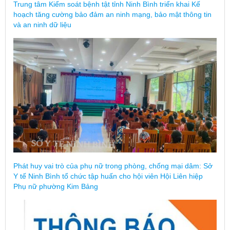
Trung tâm Kiểm soát bệnh tật tỉnh Ninh Bình triển khai Kế
hoạch tăng cường bảo đảm an ninh mạng, bảo mật thông tin
và an ninh dữ liệu
Phát huy vai trò của phụ nữ trong phòng, chống mại dâm: Sở
Y tế Ninh Bình tổ chức tập huấn cho hội viên Hội Liên hiệp
Phụ nữ phường Kim Bảng