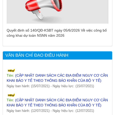
Tên:
(DANH SÁCH CÁC ĐỊA PHƯƠNG ĐANG THỰC HIỆN
CÁCH LY XÃ HỘI VÀ GIÃN CÁCH XÃ HỘI TÍNH ĐẾN 17H
NGÀY 25/7/2021)
Ngày ban hành: (26/07/2021)
-
Ngày hiệu lực: (26/07/2021)
Quyết định số 140/QĐ-KSBT ngày 05/6/2026 Về việc công bố
công khai dự toán NSNN năm 2026
Tên:
(CẬP NHẬT DANH SÁCH CÁC ĐỊA ĐIỂM NGUY CƠ CẦN
KHAI BÁO Y TẾ THEO THÔNG BÁO KHẨN CỦA BỘ Y TẾ)
Ngày ban hành: (19/07/2021)
-
Ngày hiệu lực: (19/07/2021)
VĂN BẢN CHỈ ĐẠO ĐIỀU HÀNH
Tên:
(CẬP NHẬT DANH SÁCH CÁC ĐỊA ĐIỂM NGUY CƠ CẦN
KHAI BÁO Y TẾ THEO THÔNG BÁO KHẨN CỦA BỘ Y TẾ)
Ngày ban hành: (15/07/2021)
-
Ngày hiệu lực: (15/07/2021)
Tên:
(CẬP NHẬT DANH SÁCH CÁC ĐỊA ĐIỂM NGUY CƠ CẦN
KHAI BÁO Y TẾ THEO THÔNG BÁO KHẨN CỦA BỘ Y TẾ)
Ngày ban hành: (12/07/2021)
-
Ngày hiệu lực: (12/07/2021)
Tên:
(CẬP NHẬT DANH SÁCH CÁC ĐỊA ĐIỂM NGUY CƠ CẦN