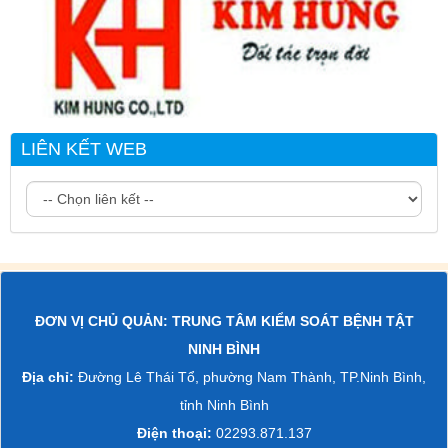
LIÊN KẾT WEB
ĐƠN VỊ CHỦ QUẢN: TRUNG TÂM KIỂM SOÁT BỆNH TẬT
NINH BÌNH
Địa chỉ:
Đường Lê Thái Tổ, phường Nam Thành, TP.Ninh Bình,
tỉnh Ninh Bình
Điện thoại:
02293.871.137