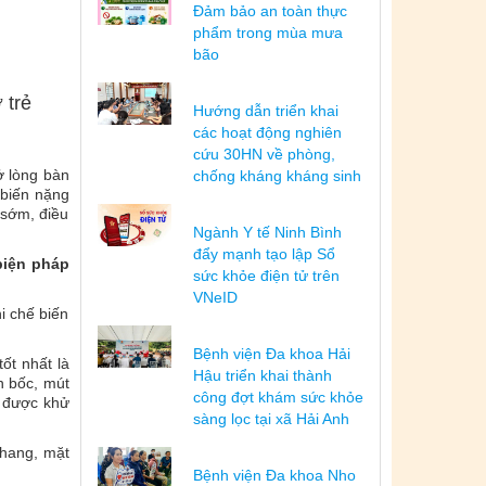
Đảm bảo an toàn thực
phẩm trong mùa mưa
bão
 trẻ
Hướng dẫn triển khai
các hoạt động nghiên
cứu 30HN về phòng,
ở lòng bàn
chống kháng kháng sinh
 biến nặng
 sớm, điều
Ngành Y tế Ninh Bình
đẩy mạnh tạo lập Sổ
biện pháp
sức khỏe điện tử trên
VNeID
i chế biến
Bệnh viện Đa khoa Hải
ốt nhất là
Hậu triển khai thành
n bốc, mút
công đợt khám sức khỏe
a được khử
sàng lọc tại xã Hải Anh
thang, mặt
Bệnh viện Đa khoa Nho