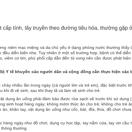
 cấp tính, lây truyền theo đường tiêu hóa, thường gặp ở
hương niêm mạc miệng và da chủ yếu ở dạng phỏng nước thường thấy 
h đều diễn biến nhẹ. Tuy nhiên ở một số trường hợp, bệnh có thể diễn
, viêm cơ tim, phù phổi cấp dẫn đến tử vong nên cần được phát hiện
ộ Y tế khuyến cáo người dân và cộng đồng cần thực hiện các 
hảy nhiều lần trong ngày (cả người lớn và trẻ em), đặc biệt trước kh
u khi đi vệ sinh, sau khi thay tã và làm vệ sinh cho trẻ.
 vật dụng ăn uống phải đảm bảo được rửa sạch sẽ trước khi sử dụng (t
ng sinh hoạt hàng ngày; không mớm thức ăn cho trẻ; không cho trẻ ă
 ăn, khăn tay, vật dụng ăn uống như cốc, bát, đĩa, thìa, đồ chơi chư
c hàng ngày như đồ chơi, dụng cụ học tập, tay nắm cửa, tay vịn cầu 
 thông thường.