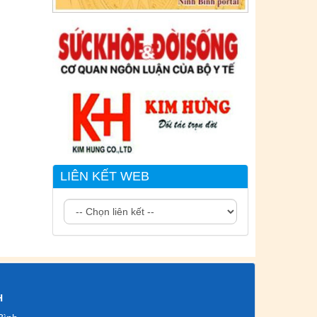
Tên:
(CẬP NHẬT DANH SÁCH CÁC
ĐỊA ĐIỂM NGUY CƠ CẦN KHAI BÁO
Y TẾ THEO THÔNG BÁO KHẨN CỦA
BỘ Y TẾ)
Ngày ban hành: (02/07/2021)
-
Ngày hiệu
lực: (02/07/2021)
LIÊN KẾT WEB
H