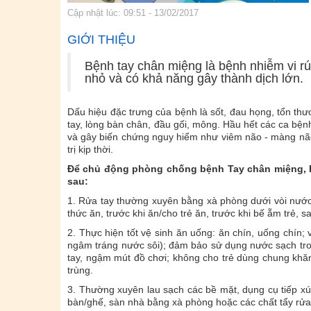
Cập nhật lúc: 09:51 - 13/02/2017
GIỚI THIỆU
Bệnh tay chân miệng là bệnh nhiễm vi rút
nhỏ và có khả năng gây thành dịch lớn.
Dấu hiệu đặc trưng của bệnh là sốt, đau họng, tổn t
tay, lòng bàn chân, đầu gối, mông. Hầu hết các ca bện
và gây biến chứng nguy hiểm như viêm não - màng não
trị kịp thời.
Để chủ động phòng chống bệnh Tay chân miệng, B
sau:
1. Rửa tay thường xuyên bằng xà phòng dưới vòi nước c
thức ăn, trước khi ăn/cho trẻ ăn, trước khi bế ẵm trẻ, sa
2. Thực hiện tốt vệ sinh ăn uống: ăn chín, uống chín;
ngâm tráng nước sôi); đảm bảo sử dụng nước sạch tro
tay, ngậm mút đồ chơi; không cho trẻ dùng chung khăn
trùng.
3. Thường xuyên lau sạch các bề mặt, dụng cụ tiếp xú
bàn/ghế, sàn nhà bằng xà phòng hoặc các chất tẩy rửa