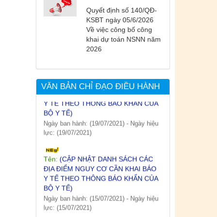
PHƯƠNG ĐANG THỰC HIỆN CÁCH
Quyết định số 140/QĐ-
LY XÃ HỘI VÀ GIÃN CÁCH XÃ HỘI
KSBT ngày 05/6/2026
TÍNH ĐẾN 17H NGÀY 25/7/2021)
Về việc công bố công
Ngày ban hành: (26/07/2021)
-
Ngày hiệu
khai dự toán NSNN năm
lực: (26/07/2021)
2026
Tên:
(CẬP NHẬT DANH SÁCH CÁC
ĐỊA ĐIỂM NGUY CƠ CẦN KHAI BÁO
VĂN BẢN CHỈ ĐẠO ĐIỀU HÀNH
Y TẾ THEO THÔNG BÁO KHẨN CỦA
BỘ Y TẾ)
Ngày ban hành: (19/07/2021)
-
Ngày hiệu
lực: (19/07/2021)
Tên:
(CẬP NHẬT DANH SÁCH CÁC
ĐỊA ĐIỂM NGUY CƠ CẦN KHAI BÁO
Y TẾ THEO THÔNG BÁO KHẨN CỦA
BỘ Y TẾ)
Ngày ban hành: (15/07/2021)
-
Ngày hiệu
lực: (15/07/2021)