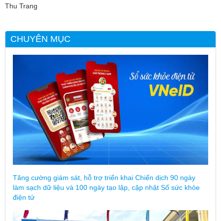
Thu Trang
CHUYÊN MỤC
Tăng cường giám sát, hỗ trợ triển khai Chiến dịch 90 ngày
làm sạch dữ liệu và 100 ngày tạo lập, cập nhật Sổ sức khỏe
điện tử