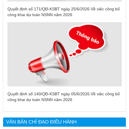
Quyết định số 171/QĐ-KSBT ngày 25/6/2026 Về việc công bố
công khai dự toán NSNN năm 2026
Tên:
(DANH SÁCH CÁC ĐỊA PHƯƠNG ĐANG THỰC HIỆN
CÁCH LY XÃ HỘI VÀ GIÃN CÁCH XÃ HỘI TÍNH ĐẾN 17H
NGÀY 25/7/2021)
Quyết định số 140/QĐ-KSBT ngày 05/6/2026 Về việc công bố
Ngày ban hành: (26/07/2021)
-
Ngày hiệu lực: (26/07/2021)
công khai dự toán NSNN năm 2026
Tên:
(CẬP NHẬT DANH SÁCH CÁC ĐỊA ĐIỂM NGUY CƠ CẦN
KHAI BÁO Y TẾ THEO THÔNG BÁO KHẨN CỦA BỘ Y TẾ)
VĂN BẢN CHỈ ĐẠO ĐIỀU HÀNH
Ngày ban hành: (19/07/2021)
-
Ngày hiệu lực: (19/07/2021)