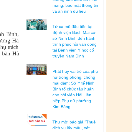
mạng, bảo mật thông tin
và an ninh dữ liệu
Từ ca mổ đầu tiên tại
Bệnh viện Bạch Mai cơ
nh Bình,
sở Ninh Bình đến hành
 ương Hà
trình phục hồi vận động
hụ trách
tại Bệnh viện Y học cổ
a bàn Hà
truyền Nam Định
Phát huy vai trò của phụ
nữ trong phòng, chống
mại dâm: Sở Y tế Ninh
Bình tổ chức tập huấn
cho hội viên Hội Liên
hiệp Phụ nữ phường
Kim Bảng
Thư mời báo giá “Thuê
dịch vụ lấy mẫu, xét