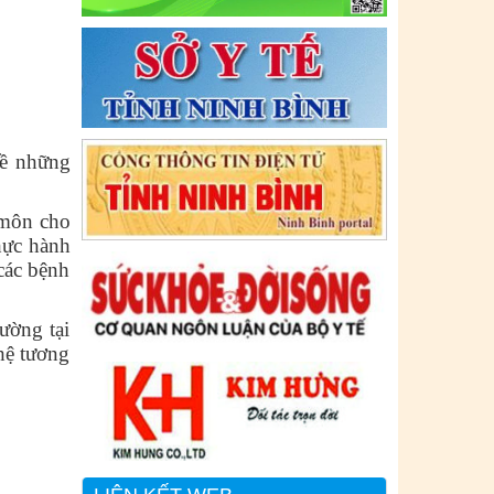
Y TẾ THEO THÔNG BÁO KHẨN CỦA
BỘ Y TẾ)
Ngày ban hành: (06/07/2021)
-
Ngày hiệu
lực: (06/07/2021)
Tên:
(CẬP NHẬT DANH SÁCH CÁC
về những
ĐỊA ĐIỂM NGUY CƠ CẦN KHAI BÁO
.
Y TẾ THEO THÔNG BÁO KHẨN CỦA
BỘ Y TẾ)
 môn cho
Ngày ban hành: (02/07/2021)
-
Ngày hiệu
hực hành
lực: (02/07/2021)
 các bệnh
ường tại
 hệ tương