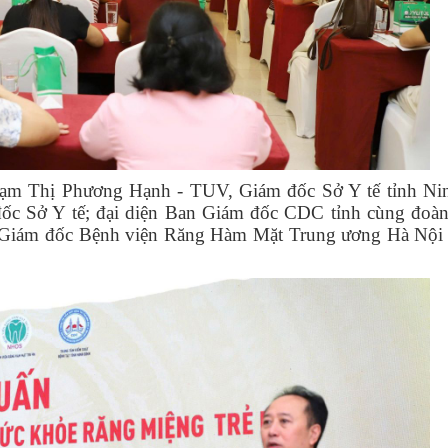
ạm Thị Phương Hạnh - TUV, Giám đốc Sở Y tế tỉnh Ni
c Sở Y tế; đại diện Ban Giám đốc CDC tỉnh cùng đoà
 Giám đốc Bệnh viện Răng Hàm Mặt Trung ương Hà Nội t