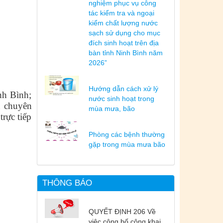
nghiệm phục vụ công
tác kiểm tra và ngoại
kiểm chất lượng nước
sạch sử dụng cho mục
đích sinh hoạt trên địa
bàn tỉnh Ninh Bình năm
2026”
Hướng dẫn cách xử lý
nh Bình;
nước sinh hoạt trong
n chuyên
mùa mưa, bão
rực tiếp
Phòng các bệnh thường
gặp trong mùa mưa bão
THÔNG BÁO
QUYẾT ĐỊNH 206 Về
việc công bố công khai