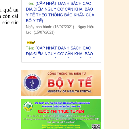
BỘ Y TẾ)
 quả tại
Ngày ban hành: (15/07/2021)
-
Ngày hiệu
 còn cải
lực: (15/07/2021)
 sóc sức
Tên:
(CẬP NHẬT DANH SÁCH CÁC
ĐỊA ĐIỂM NGUY CƠ CẦN KHAI BÁO
Y TẾ THEO THÔNG BÁO KHẨN CỦA
BỘ Y TẾ)
Ngày ban hành: (12/07/2021)
-
Ngày hiệu
lực: (12/07/2021)
Tên:
(CẬP NHẬT DANH SÁCH CÁC
ĐỊA ĐIỂM NGUY CƠ CẦN KHAI BÁO
Y TẾ THEO THÔNG BÁO KHẨN CỦA
BỘ Y TẾ)
Ngày ban hành: (09/07/2021)
-
Ngày hiệu
lực: (09/07/2021)
Tên:
(CẬP NHẬT DANH SÁCH CÁC
ĐỊA ĐIỂM NGUY CƠ CẦN KHAI BÁO