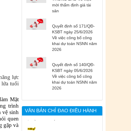
mời thẩm định giá tài
sản
Quyết định số 171/QĐ-
Tên:
(DANH SÁCH CÁC ĐỊA
KSBT ngày 25/6/2026
PHƯƠNG ĐANG THỰC HIỆN CÁCH
Về việc công bố công
LY XÃ HỘI VÀ GIÃN CÁCH XÃ HỘI
khai dự toán NSNN năm
TÍNH ĐẾN 17H NGÀY 25/7/2021)
2026
Ngày ban hành: (26/07/2021)
-
Ngày hiệu
lực: (26/07/2021)
Quyết định số 140/QĐ-
KSBT ngày 05/6/2026
Tên:
(CẬP NHẬT DANH SÁCH CÁC
năng lực
Về việc công bố công
ĐỊA ĐIỂM NGUY CƠ CẦN KHAI BÁO
khai dự toán NSNN năm
lứa tuổi
Y TẾ THEO THÔNG BÁO KHẨN CỦA
2026
BỘ Y TẾ)
Ngày ban hành: (19/07/2021)
-
Ngày hiệu
Hàm Mặt
lực: (19/07/2021)
ng trình
VĂN BẢN CHỈ ĐẠO ĐIỀU HÀNH
 vệ sinh
hói quen
Tên:
(CẬP NHẬT DANH SÁCH CÁC
g gặp và
ĐỊA ĐIỂM NGUY CƠ CẦN KHAI BÁO
Y TẾ THEO THÔNG BÁO KHẨN CỦA