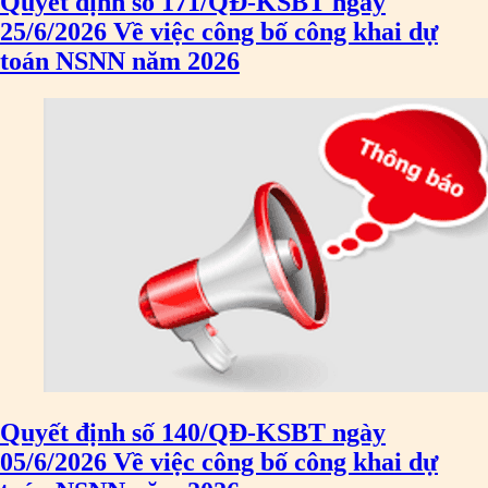
Quyết định số 171/QĐ-KSBT ngày
25/6/2026 Về việc công bố công khai dự
toán NSNN năm 2026
Tên:
(DANH SÁCH CÁC ĐỊA PHƯƠNG ĐANG THỰC HIỆN CÁCH LY
XÃ HỘI VÀ GIÃN CÁCH XÃ HỘI TÍNH ĐẾN 17H NGÀY 25/7/2021)
Quyết định số 140/QĐ-KSBT ngày
Ngày ban hành: (26/07/2021)
-
Ngày hiệu lực: (26/07/2021)
05/6/2026 Về việc công bố công khai dự