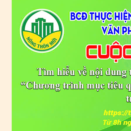
Tên:
(CẬP NHẬT DANH SÁCH CÁC ĐỊA ĐIỂM NGUY CƠ CẦN KHAI
BÁO Y TẾ THEO THÔNG BÁO KHẨN CỦA BỘ Y TẾ)
Ngày ban hành: (06/07/2021)
-
Ngày hiệu lực: (06/07/2021)
Tên:
(CẬP NHẬT DANH SÁCH CÁC ĐỊA ĐIỂM NGUY CƠ CẦN KHAI
BÁO Y TẾ THEO THÔNG BÁO KHẨN CỦA BỘ Y TẾ)
Ngày ban hành: (02/07/2021)
-
Ngày hiệu lực: (02/07/2021)