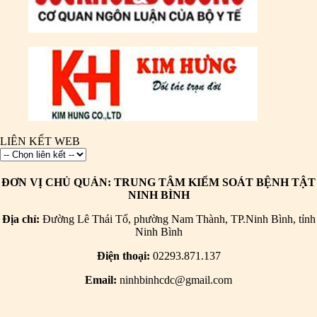
LIÊN KẾT WEB
ĐƠN VỊ CHỦ QUẢN: TRUNG TÂM KIỂM SOÁT BỆNH TẬT
NINH BÌNH
Địa chỉ:
Đường Lê Thái Tổ, phường Nam Thành, TP.Ninh Bình, tỉnh
Ninh Bình
Điện thoại:
02293.871.137
Email:
ninhbinhcdc@gmail.com