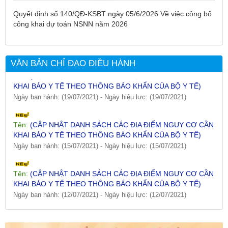
Tên:
(DANH SÁCH CÁC ĐỊA PHƯƠNG ĐANG THỰC HIỆN
Quyết định số 140/QĐ-KSBT ngày 05/6/2026 Về việc công bố
CÁCH LY XÃ HỘI VÀ GIÃN CÁCH XÃ HỘI TÍNH ĐẾN 17H
công khai dự toán NSNN năm 2026
NGÀY 25/7/2021)
Ngày ban hành: (26/07/2021)
-
Ngày hiệu lực: (26/07/2021)
VĂN BẢN CHỈ ĐẠO ĐIỀU HÀNH
Tên:
(CẬP NHẬT DANH SÁCH CÁC ĐỊA ĐIỂM NGUY CƠ CẦN
KHAI BÁO Y TẾ THEO THÔNG BÁO KHẨN CỦA BỘ Y TẾ)
Ngày ban hành: (19/07/2021)
-
Ngày hiệu lực: (19/07/2021)
Tên:
(CẬP NHẬT DANH SÁCH CÁC ĐỊA ĐIỂM NGUY CƠ CẦN
KHAI BÁO Y TẾ THEO THÔNG BÁO KHẨN CỦA BỘ Y TẾ)
Ngày ban hành: (15/07/2021)
-
Ngày hiệu lực: (15/07/2021)
Tên:
(CẬP NHẬT DANH SÁCH CÁC ĐỊA ĐIỂM NGUY CƠ CẦN
KHAI BÁO Y TẾ THEO THÔNG BÁO KHẨN CỦA BỘ Y TẾ)
Ngày ban hành: (12/07/2021)
-
Ngày hiệu lực: (12/07/2021)
Tên:
(CẬP NHẬT DANH SÁCH CÁC ĐỊA ĐIỂM NGUY CƠ CẦN
KHAI BÁO Y TẾ THEO THÔNG BÁO KHẨN CỦA BỘ Y TẾ)