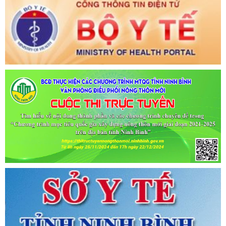
Ngày ban hành: (09/07/2021)
-
Ngày hiệu lực: (09/07/2021)
Tên:
(CẬP NHẬT DANH SÁCH CÁC ĐỊA ĐIỂM NGUY CƠ CẦN
KHAI BÁO Y TẾ THEO THÔNG BÁO KHẨN CỦA BỘ Y TẾ)
Ngày ban hành: (06/07/2021)
-
Ngày hiệu lực: (06/07/2021)
Tên:
(CẬP NHẬT DANH SÁCH CÁC ĐỊA ĐIỂM NGUY CƠ CẦN
KHAI BÁO Y TẾ THEO THÔNG BÁO KHẨN CỦA BỘ Y TẾ)
Ngày ban hành: (02/07/2021)
-
Ngày hiệu lực: (02/07/2021)