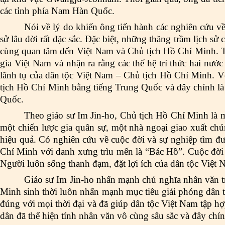
các tỉnh phía Nam Hàn Quốc.
Nói về lý do khiến ông tiến hành các nghiên cứu về
sử lâu đời rất đặc sắc. Đặc biệt, những thăng trầm lịch s
cùng quan tâm đến Việt Nam và Chủ tịch Hồ Chí Minh. 
gia Việt Nam và nhận ra rằng các thế hệ trí thức hai nư
lãnh tụ của dân tộc Việt Nam – Chủ tịch Hồ Chí Minh. V
tịch Hồ Chí Minh bằng tiếng Trung Quốc và đây chính là 
Quốc.
Theo giáo sư Im Jin-ho, Chủ tịch Hồ Chí Minh là mộ
một chiến lược gia quân sự, một nhà ngoại giao xuất chún
hiệu quả. Có nghiên cứu về cuộc đời và sự nghiệp tìm đư
Chí Minh với danh xưng trìu mến là “Bác Hồ”. Cuộc đời 
Người luôn sống thanh đạm, đặt lợi ích của dân tộc Việt Na
Giáo sư Im Jin-ho nhấn mạnh chủ nghĩa nhân văn t
Minh sinh thời luôn nhấn mạnh mục tiêu giải phóng dân t
đúng với mọi thời đại và đã giúp dân tộc Việt Nam tập hợ
dân đã thể hiện tính nhân văn vô cùng sâu sắc và đây chính