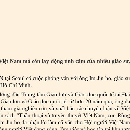
Việt Nam mà còn lay động tình cảm của nhiều giáo sư,
tại Seoul có cuộc phỏng vấn với ông Im Jin-ho, giáo sư
h Hồ Chí Minh.
ứng đầu Trung tâm Giao lưu và Giáo dục quốc tế tại Đại
 Giao lưu và Giáo dục quốc tế, từ hơn 20 năm qua, ông đã
, tham gia nghiên cứu và xuất bản các chuyên luận về Việt
n sách “Thần thoại và truyền thuyết Việt Nam, con Rồng
m Jin-ho đã nhận lời làm cố vấn cho Hội người Việt Nam
ng người Việt đang sống, làm việc và học tập tại khu vực