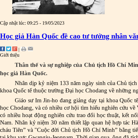
Cập nhật lúc: 09:25 - 19/05/2023
Học giả Hàn Quốc đề cao tư tưởng nhân vă
|
Giới thiệu
Thân thế và sự nghiệp của Chủ tịch Hồ Chí Min
học giả Hàn Quốc.
Nhân dịp kỷ niệm 133 năm ngày sinh của Chủ tịch
khoa Quốc tế thuộc trường Đại học Chodang về những ngh
Giáo sư Im Jin-ho đang giảng dạy tại khoa Quốc t
học Chodang, và có nhiều cơ hội tìm hiểu nghiên cứu về 
có nhiều hoạt động nghiên cứu trao đổi học thuật, kết nố
Nam. Nhân kỷ niệm 30 năm thiết lập quan hệ hợp tác Hàn
cháu Tiên” và "Cuộc đời Chủ tịch Hồ Chí Minh” bằng tiế
tại khu vực Gwangju-Jeonnam. Thời gian qua, ông đã tích 