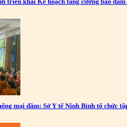
nh triển khai Kế hoạch tăng cường bảo đảm 
hống mại dâm: Sở Y tế Ninh Bình tổ chức tậ