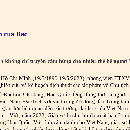
n của Bác
h không chỉ truyền cảm hứng cho nhiều thế hệ người 
 Hồ Chí Minh (19/5/1890-19/5/2023), phóng viên TTXVN 
iên cứu và kế hoạch dịch thuật các tác phẩm về Chủ tịc
ế, Đại học Chodang, Hàn Quốc. Ông đồng thời là người đ
Việt Nam. Đặc biệt, với vai trò người đứng đầu Trung tâm
i giao lưu liên quan đến các trường đại học của Việt Nam
 – Việt, năm 2022, Giáo sư Im Jin-ho đã xuất bản 2 cuố
ng Hàn Quốc. Với tình cảm dành cho Việt Nam, giáo sư I
cực tham gia nhiều hoạt động kết nối, hỗ trợ cho cộng đồ