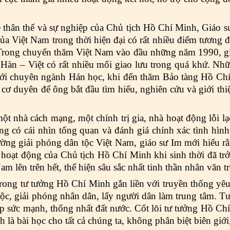
 thân thế và sự nghiệp của Chủ tịch Hồ Chí Minh, Giáo sư
ử của Việt Nam trong thời hiện đại có rất nhiều điểm tươn
Trong chuyến thăm Việt Nam vào đầu những năm 1990, gi
ớc Hàn – Việt có rất nhiều mối giao lưu trong quá khứ. N
ới chuyên ngành Hán học, khi đến thăm Bảo tàng Hồ Chí 
cơ duyên để ông bắt đầu tìm hiểu, nghiên cứu và giới th
t nhà cách mạng, một chính trị gia, nhà hoạt động lỗi lạ
g có cái nhìn tổng quan và đánh giá chính xác tình hình 
ờng giải phóng dân tộc Việt Nam, giáo sư Im mới hiểu rằ
hoạt động của Chủ tịch Hồ Chí Minh khi sinh thời đã tr
m lên trên hết, thể hiện sâu sắc nhất tinh thần nhân văn t
rong tư tưởng Hồ Chí Minh gắn liền với truyền thống yê
ộc, giải phóng nhân dân, lấy người dân làm trung tâm. Tư
p sức mạnh, thống nhất đất nước. Cốt lõi tư tưởng Hồ Chí
 là bài học cho tất cả chúng ta, không phân biệt biên giới