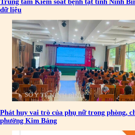
Trung tâm Kiểm soát bệnh tật tỉnh Ninh Bì
dữ liệu
Phát huy vai trò của phụ nữ trong phòng, c
phường Kim Bảng