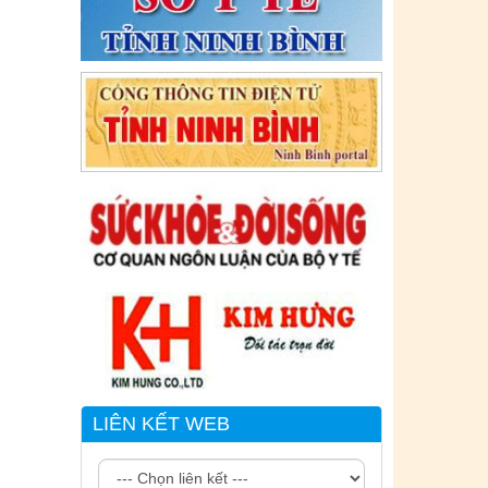
Tên:
(CẬP NHẬT DANH SÁCH CÁC
ĐỊA ĐIỂM NGUY CƠ CẦN KHAI BÁO
Y TẾ THEO THÔNG BÁO KHẨN CỦA
BỘ Y TẾ)
Ngày ban hành: (06/07/2021)
-
Ngày hiệu
lực: (06/07/2021)
Tên:
(CẬP NHẬT DANH SÁCH CÁC
ĐỊA ĐIỂM NGUY CƠ CẦN KHAI BÁO
Y TẾ THEO THÔNG BÁO KHẨN CỦA
BỘ Y TẾ)
Ngày ban hành: (02/07/2021)
-
Ngày hiệu
lực: (02/07/2021)
LIÊN KẾT WEB