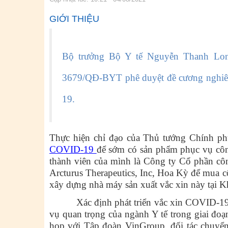
GIỚI THIỆU
Bộ trưởng Bộ Y tế Nguyễn Thanh Long
3679/QĐ-BYT phê duyệt đề cương nghiê
19.
Thực hiện chỉ đạo của Thủ tướng Chính ph
COVID-19
để sớm có sản phẩm phục vụ côn
thành viên của mình là Công ty Cổ phần cô
Arcturus Therapeutics, Inc, Hoa Kỳ để mua
xây dựng nhà máy sản xuất vắc xin này tại 
Xác định phát triển vắc xin COVID-19 tr
vụ quan trọng của ngành Y tế trong giai đoạn
họp với Tập đoàn VinGroup, đối tác chuyển