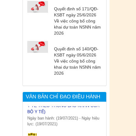
Quyết định số 171/QĐ-
KSBT ngày 25/6/2026
Về việc công bố công
khai dự toán NSNN năm
2026
Tên:
(DANH SÁCH CÁC ĐỊA
PHƯƠNG ĐANG THỰC HIỆN CÁCH
Quyết định số 140/QĐ-
LY XÃ HỘI VÀ GIÃN CÁCH XÃ HỘI
KSBT ngày 05/6/2026
TÍNH ĐẾN 17H NGÀY 25/7/2021)
Về việc công bố công
Ngày ban hành: (26/07/2021)
-
Ngày hiệu
khai dự toán NSNN năm
lực: (26/07/2021)
2026
Tên:
(CẬP NHẬT DANH SÁCH CÁC
ĐỊA ĐIỂM NGUY CƠ CẦN KHAI BÁO
VĂN BẢN CHỈ ĐẠO ĐIỀU HÀNH
Y TẾ THEO THÔNG BÁO KHẨN CỦA
BỘ Y TẾ)
Ngày ban hành: (19/07/2021)
-
Ngày hiệu
lực: (19/07/2021)
Tên:
(CẬP NHẬT DANH SÁCH CÁC