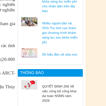
khỏe sàng lọc miễn phí
c nghiên
cho nhân dân trên địa
sơ nghiên
bàn
tham gia
Nhiều người dân xã
Vĩnh Trụ tích cực tham
gia chương trình khám
sàng lọc sức khỏe miễn
phí
các tỉnh
05 hiểu lầm về sữa non
(20.000
in ARCT-
THÔNG BÁO
ệu Thúy
QUYẾT ĐỊNH 206 Về
việc công bố công khai
dự toán NSNN năm
2026