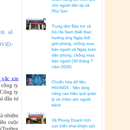
cho người dân tại xã
Phú Sơn
Trung tâm Bảo trợ xã
nh số
hội Hà Nam thiết thực
hưởng ứng Ngày thế
OVID-
giới phòng, chống mua
bán người và Ngày toàn
dân phòng, chống mua
bán người (30 tháng 7
năm 2026)
vắc xin
Chuẩn hóa dữ liệu
 công ty
HIV/AIDS - Nền tảng
 Công ty
nâng cao hiệu quả quản
i đầu tư
lý và chăm sóc người
bệnh
là nhiệm
Xã Phong Doanh tích
hiều cuộc
cực triển khai khám sức
 (Trường