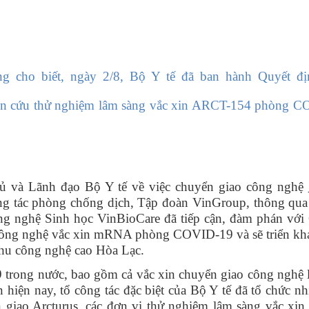
 cho biết, ngày 2/8, Bộ Y tế đã ban hành Quyết đị
n cứu thử nghiệm lâm sàng vắc xin ARCT-154 phòng C
ủ và Lãnh đạo Bộ Y tế về việc chuyển giao công nghệ
g tác phòng chống dịch, Tập đoàn VinGroup, thông qua
ng nghệ Sinh học VinBioCare đã tiếp cận, đàm phán với
 công nghệ vắc xin mRNA phòng COVID-19 và sẽ triển kha
Khu công nghệ cao Hòa Lạc.
ong nước, bao gồm cả vắc xin chuyển giao công nghệ 
 hiện nay, tổ công tác đặc biệt của Bộ Y tế đã tổ chức n
 giao Arcturus, các đơn vị thử nghiệm lâm sàng vắc xin