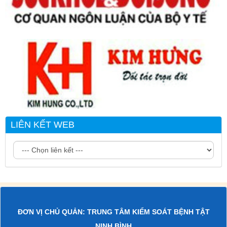
LIÊN KẾT WEB
ĐƠN VỊ CHỦ QUẢN: TRUNG TÂM KIỂM SOÁT BỆNH TẬT
NINH BÌNH