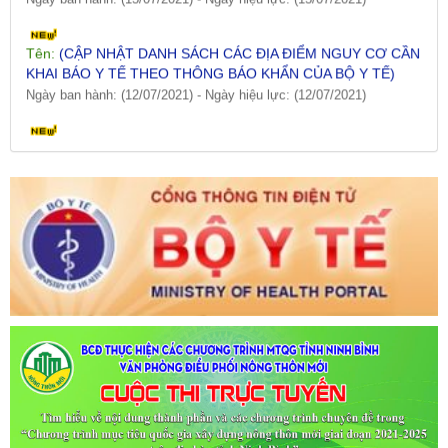
Tên:
(CẬP NHẬT DANH SÁCH CÁC ĐỊA ĐIỂM NGUY CƠ CẦN
KHAI BÁO Y TẾ THEO THÔNG BÁO KHẨN CỦA BỘ Y TẾ)
Ngày ban hành: (12/07/2021)
-
Ngày hiệu lực: (12/07/2021)
Tên:
(CẬP NHẬT DANH SÁCH CÁC ĐỊA ĐIỂM NGUY CƠ CẦN
KHAI BÁO Y TẾ THEO THÔNG BÁO KHẨN CỦA BỘ Y TẾ)
Ngày ban hành: (09/07/2021)
-
Ngày hiệu lực: (09/07/2021)
Tên:
(CẬP NHẬT DANH SÁCH CÁC ĐỊA ĐIỂM NGUY CƠ CẦN
KHAI BÁO Y TẾ THEO THÔNG BÁO KHẨN CỦA BỘ Y TẾ)
Ngày ban hành: (06/07/2021)
-
Ngày hiệu lực: (06/07/2021)
Tên:
(CẬP NHẬT DANH SÁCH CÁC ĐỊA ĐIỂM NGUY CƠ CẦN
KHAI BÁO Y TẾ THEO THÔNG BÁO KHẨN CỦA BỘ Y TẾ)
Ngày ban hành: (02/07/2021)
-
Ngày hiệu lực: (02/07/2021)