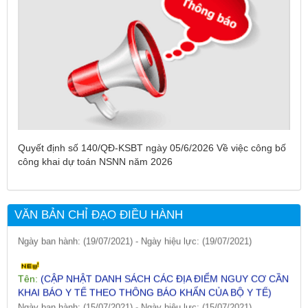
Tên:
(DANH SÁCH CÁC ĐỊA PHƯƠNG ĐANG THỰC HIỆN
CÁCH LY XÃ HỘI VÀ GIÃN CÁCH XÃ HỘI TÍNH ĐẾN 17H
NGÀY 25/7/2021)
Quyết định số 140/QĐ-KSBT ngày 05/6/2026 Về việc công bố
Ngày ban hành: (26/07/2021)
-
Ngày hiệu lực: (26/07/2021)
công khai dự toán NSNN năm 2026
Tên:
(CẬP NHẬT DANH SÁCH CÁC ĐỊA ĐIỂM NGUY CƠ CẦN
KHAI BÁO Y TẾ THEO THÔNG BÁO KHẨN CỦA BỘ Y TẾ)
VĂN BẢN CHỈ ĐẠO ĐIỀU HÀNH
Ngày ban hành: (19/07/2021)
-
Ngày hiệu lực: (19/07/2021)
Tên:
(CẬP NHẬT DANH SÁCH CÁC ĐỊA ĐIỂM NGUY CƠ CẦN
KHAI BÁO Y TẾ THEO THÔNG BÁO KHẨN CỦA BỘ Y TẾ)
Ngày ban hành: (15/07/2021)
-
Ngày hiệu lực: (15/07/2021)