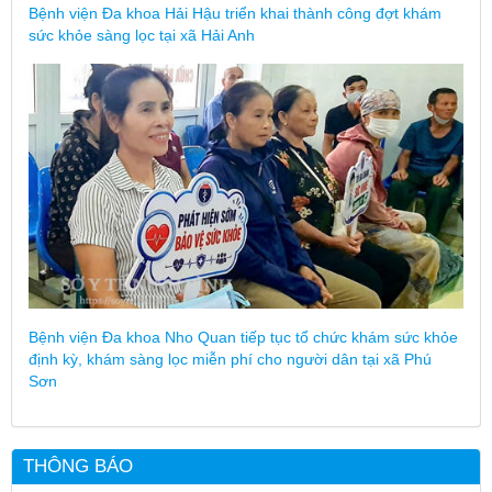
Bệnh viện Đa khoa Hải Hậu triển khai thành công đợt khám
sức khỏe sàng lọc tại xã Hải Anh
Bệnh viện Đa khoa Nho Quan tiếp tục tổ chức khám sức khỏe
định kỳ, khám sàng lọc miễn phí cho người dân tại xã Phú
Sơn
THÔNG BÁO