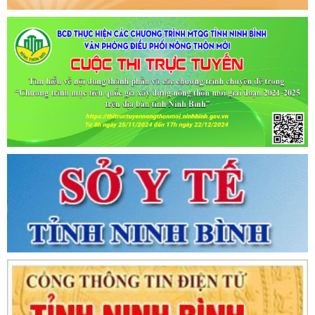
Tên:
(CẬP NHẬT DANH SÁCH CÁC ĐỊA ĐIỂM NGUY CƠ CẦN
KHAI BÁO Y TẾ THEO THÔNG BÁO KHẨN CỦA BỘ Y TẾ)
Ngày ban hành: (02/07/2021)
-
Ngày hiệu lực: (02/07/2021)