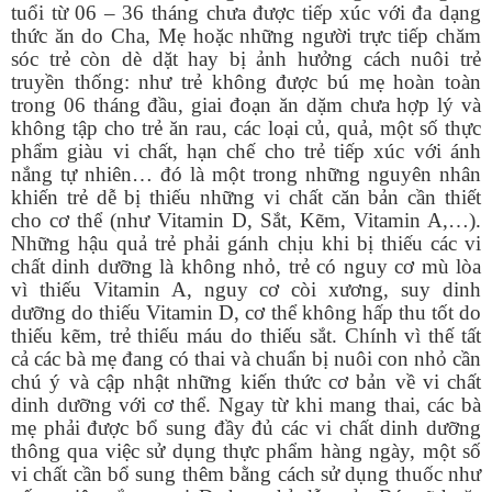
tuổi từ 06 – 36 tháng chưa được tiếp xúc với đa dạng
thức ăn do Cha, Mẹ hoặc những người trực tiếp chăm
sóc trẻ còn dè dặt hay bị ảnh hưởng cách nuôi trẻ
truyền thống: như trẻ không được bú mẹ hoàn toàn
trong 06 tháng đầu, giai đoạn ăn dặm chưa hợp lý và
không tập cho trẻ ăn rau, các loại củ, quả, một số thực
phẩm giàu vi chất, hạn chế cho trẻ tiếp xúc với ánh
nắng tự nhiên… đó là một trong những nguyên nhân
khiến trẻ dễ bị thiếu những vi chất căn bản cần thiết
cho cơ thể (như Vitamin D, Sắt, Kẽm,
Vitamin A
,…).
Những hậu quả trẻ phải gánh chịu khi bị thiếu các vi
chất dinh dưỡng là không nhỏ, trẻ có nguy cơ mù lòa
vì thiếu Vitamin A, nguy cơ còi xương, suy dinh
dưỡng do thiếu Vitamin D, cơ thể không hấp thu tốt do
thiếu kẽm, trẻ thiếu máu do thiếu sắt. Chính vì thế tất
cả các bà mẹ đang có thai và chuẩn bị nuôi con nhỏ cần
chú ý và cập nhật những kiến thức cơ bản về vi chất
dinh dưỡng với cơ thể. Ngay từ khi mang thai, các bà
mẹ phải được bổ sung đầy đủ các vi chất dinh dưỡng
thông qua việc sử dụng thực phẩm hàng ngày, một số
vi chất cần bổ sung thêm bằng cách sử dụng thuốc như