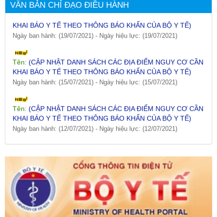
VĂN BẢN CHỈ ĐẠO ĐIỀU HÀNH
Tên:
(CẬP NHẬT DANH SÁCH CÁC ĐỊA ĐIỂM NGUY CƠ CẦN
KHAI BÁO Y TẾ THEO THÔNG BÁO KHẨN CỦA BỘ Y TẾ)
Ngày ban hành: (19/07/2021)
-
Ngày hiệu lực: (19/07/2021)
Tên:
(CẬP NHẬT DANH SÁCH CÁC ĐỊA ĐIỂM NGUY CƠ CẦN
KHAI BÁO Y TẾ THEO THÔNG BÁO KHẨN CỦA BỘ Y TẾ)
Ngày ban hành: (15/07/2021)
-
Ngày hiệu lực: (15/07/2021)
Tên:
(CẬP NHẬT DANH SÁCH CÁC ĐỊA ĐIỂM NGUY CƠ CẦN
KHAI BÁO Y TẾ THEO THÔNG BÁO KHẨN CỦA BỘ Y TẾ)
Ngày ban hành: (12/07/2021)
-
Ngày hiệu lực: (12/07/2021)
Tên:
(CẬP NHẬT DANH SÁCH CÁC ĐỊA ĐIỂM NGUY CƠ CẦN
KHAI BÁO Y TẾ THEO THÔNG BÁO KHẨN CỦA BỘ Y TẾ)
Ngày ban hành: (09/07/2021)
-
Ngày hiệu lực: (09/07/2021)
Tên:
(CẬP NHẬT DANH SÁCH CÁC ĐỊA ĐIỂM NGUY CƠ CẦN
KHAI BÁO Y TẾ THEO THÔNG BÁO KHẨN CỦA BỘ Y TẾ)
Ngày ban hành: (06/07/2021)
-
Ngày hiệu lực: (06/07/2021)