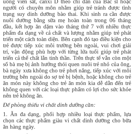
uống viên sắt, canxi D theo chỉ dẫn của Bác sĩ hoặc
người có chuyên môn nhằm giúp trẻ tránh được tình
trạng suy dinh dưỡng bào thai. Khi sinh ra cần được
nuôi dưỡng bằng sữa mẹ hoàn toàn trong 06 tháng
đầu, kết hợp ăn dặm vào tháng thứ 7 với nhiều thực
phẩm đa dạng về cả chất và lượng nhằm giúp trẻ phát
triển một cách toàn diện. Bên cạnh đó tạo điều kiện cho
trẻ được tiếp xúc môi trường bên ngoài, vui chơi giải
trí, vận động phù hợp với từng lứa tuổi giúp trẻ phát
triển cả thể chất lẫn tinh thần. Trên thực tế vẫn còn một
số bà mẹ bị ảnh hưởng thói quen nuôi trẻ nhỏ của ông,
bà ngày xưa không cho trẻ phơi nắng, tiếp xúc với môi
trường bên ngoài do sợ trẻ bị bệnh, hoặc không cho trẻ
ăn món này không cho trẻ ăn món kia dễ dẫn đến trẻ
không quen với các loại thực phẩm có lợi cho sức khỏe
nên trẻ không ăn.
Để phòng thiếu vi chất dinh dưỡng
cần:
1. Ăn đa dạng, phối hợp nhiều loại thực phẩm, lựa
chọn các thực phẩm giàu vi chất dinh dưỡng cho bữa
ăn hàng ngày.