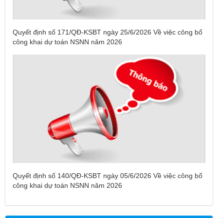
Quyết định số 171/QĐ-KSBT ngày 25/6/2026 Về việc công bố
công khai dự toán NSNN năm 2026
Tên:
(DANH SÁCH CÁC ĐỊA PHƯƠNG ĐANG THỰC HIỆN
Quyết định số 140/QĐ-KSBT ngày 05/6/2026 Về việc công bố
CÁCH LY XÃ HỘI VÀ GIÃN CÁCH XÃ HỘI TÍNH ĐẾN 17H
công khai dự toán NSNN năm 2026
NGÀY 25/7/2021)
Ngày ban hành: (26/07/2021)
-
Ngày hiệu lực: (26/07/2021)