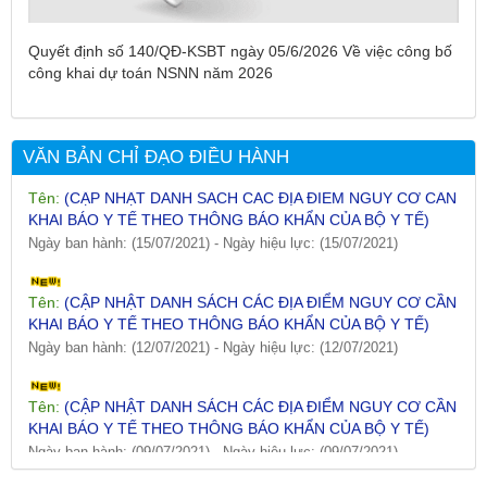
Ngày ban hành: (26/07/2021)
-
Ngày hiệu lực: (26/07/2021)
Quyết định số 140/QĐ-KSBT ngày 05/6/2026 Về việc công bố
Tên:
(CẬP NHẬT DANH SÁCH CÁC ĐỊA ĐIỂM NGUY CƠ CẦN
công khai dự toán NSNN năm 2026
KHAI BÁO Y TẾ THEO THÔNG BÁO KHẨN CỦA BỘ Y TẾ)
Ngày ban hành: (19/07/2021)
-
Ngày hiệu lực: (19/07/2021)
VĂN BẢN CHỈ ĐẠO ĐIỀU HÀNH
Tên:
(CẬP NHẬT DANH SÁCH CÁC ĐỊA ĐIỂM NGUY CƠ CẦN
KHAI BÁO Y TẾ THEO THÔNG BÁO KHẨN CỦA BỘ Y TẾ)
Ngày ban hành: (15/07/2021)
-
Ngày hiệu lực: (15/07/2021)
Tên:
(CẬP NHẬT DANH SÁCH CÁC ĐỊA ĐIỂM NGUY CƠ CẦN
KHAI BÁO Y TẾ THEO THÔNG BÁO KHẨN CỦA BỘ Y TẾ)
Ngày ban hành: (12/07/2021)
-
Ngày hiệu lực: (12/07/2021)
Tên:
(CẬP NHẬT DANH SÁCH CÁC ĐỊA ĐIỂM NGUY CƠ CẦN
KHAI BÁO Y TẾ THEO THÔNG BÁO KHẨN CỦA BỘ Y TẾ)
Ngày ban hành: (09/07/2021)
-
Ngày hiệu lực: (09/07/2021)