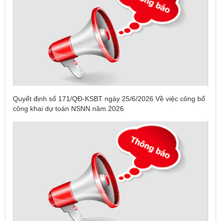
Quyết định số 171/QĐ-KSBT ngày 25/6/2026 Về việc công bố
công khai dự toán NSNN năm 2026
Tên:
(DANH SÁCH CÁC ĐỊA PHƯƠNG ĐANG THỰC HIỆN
CÁCH LY XÃ HỘI VÀ GIÃN CÁCH XÃ HỘI TÍNH ĐẾN 17H
NGÀY 25/7/2021)