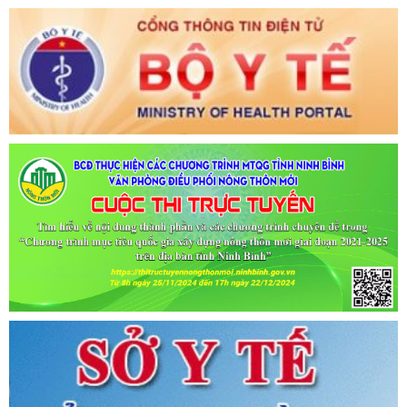
Tên:
(CẬP NHẬT DANH SÁCH CÁC ĐỊA ĐIỂM NGUY CƠ CẦN
KHAI BÁO Y TẾ THEO THÔNG BÁO KHẨN CỦA BỘ Y TẾ)
Ngày ban hành: (06/07/2021)
-
Ngày hiệu lực: (06/07/2021)
Tên:
(CẬP NHẬT DANH SÁCH CÁC ĐỊA ĐIỂM NGUY CƠ CẦN
KHAI BÁO Y TẾ THEO THÔNG BÁO KHẨN CỦA BỘ Y TẾ)
Ngày ban hành: (02/07/2021)
-
Ngày hiệu lực: (02/07/2021)