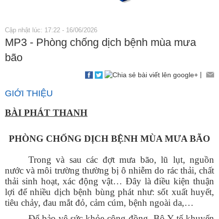
Cập nhật lúc: 17:22 - 16/06/2026
MP3 - Phòng chống dịch bệnh mùa mưa
bão
|
GIỚI THIỆU
BÀI
PHÁT THANH
PHÒNG CHỐNG DỊCH BỆNH M
ÙA
MƯA BÃO
Trong và sau các đợt mưa bão, lũ lụt, nguồn
nước và môi trường thường bị ô nhiễm do rác thải, chất
thải sinh hoạt, xác động vật… Đây là điều kiện thuận
lợi để nhiều dịch bệnh bùng phát như: sốt xuất huyết,
tiêu chảy, đau mắt đỏ, cảm cúm
, bệnh ngoài da,…
Để bảo vệ sức khỏe cộng đồng,
Bộ Y tế
khuyến