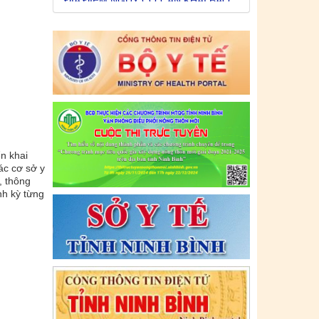
lực: (12/07/2021)
Tên:
(CẬP NHẬT DANH SÁCH CÁC
ĐỊA ĐIỂM NGUY CƠ CẦN KHAI BÁO
Y TẾ THEO THÔNG BÁO KHẨN CỦA
BỘ Y TẾ)
Ngày ban hành: (09/07/2021)
-
Ngày hiệu
lực: (09/07/2021)
n khai
Tên:
(CẬP NHẬT DANH SÁCH CÁC
ác cơ sở y
ĐỊA ĐIỂM NGUY CƠ CẦN KHAI BÁO
, thông
Y TẾ THEO THÔNG BÁO KHẨN CỦA
nh kỳ từng
BỘ Y TẾ)
Ngày ban hành: (06/07/2021)
-
Ngày hiệu
lực: (06/07/2021)
Tên:
(CẬP NHẬT DANH SÁCH CÁC
ĐỊA ĐIỂM NGUY CƠ CẦN KHAI BÁO
Y TẾ THEO THÔNG BÁO KHẨN CỦA
BỘ Y TẾ)