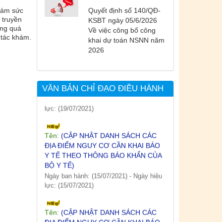
lực: (26/07/2021)
hám sức
Quyết định số 140/QĐ-
 truyền
KSBT ngày 05/6/2026
Tên:
(CẬP NHẬT DANH SÁCH CÁC
ong quá
Về việc công bố công
ĐỊA ĐIỂM NGUY CƠ CẦN KHAI BÁO
 tác khám.
khai dự toán NSNN năm
Y TẾ THEO THÔNG BÁO KHẨN CỦA
2026
BỘ Y TẾ)
Ngày ban hành: (19/07/2021)
-
Ngày hiệu
lực: (19/07/2021)
VĂN BẢN CHỈ ĐẠO ĐIỀU HÀNH
Tên:
(CẬP NHẬT DANH SÁCH CÁC
ĐỊA ĐIỂM NGUY CƠ CẦN KHAI BÁO
Y TẾ THEO THÔNG BÁO KHẨN CỦA
BỘ Y TẾ)
Ngày ban hành: (15/07/2021)
-
Ngày hiệu
lực: (15/07/2021)
Tên:
(CẬP NHẬT DANH SÁCH CÁC
ĐỊA ĐIỂM NGUY CƠ CẦN KHAI BÁO
Y TẾ THEO THÔNG BÁO KHẨN CỦA
BỘ Y TẾ)
Ngày ban hành: (12/07/2021)
-
Ngày hiệu