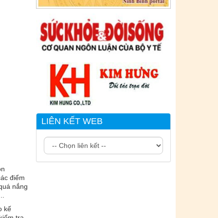
Ngày ban hành: (02/07/2021)
-
Ngày hiệu
lực: (02/07/2021)
LIÊN KẾT WEB
òn
các điểm
 quá nắng
..
o kế
kiểm tra,