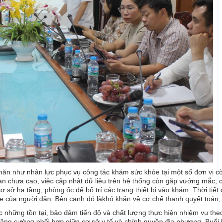
hăn như nhân lực phục vụ công tác khám sức khỏe tại một số đơn vị c
àn chưa cao, việc cập nhật dữ liệu trên hệ thống còn gặp vướng mắc; 
ơ sở hạ tầng, phòng ốc để bố trí các trang thiết bị vào khám. Thời tiết
của người dân. Bên cạnh đó làkhó khăn về cơ chế thanh quyết toán,.
những tồn tại, bảo đảm tiến độ và chất lượng thực hiện nhiệm vụ the
 tăng cường phối hợp giữa cơ sở y tế và chính quyền địa phương. Buổi 