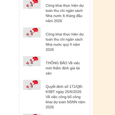
Công khai thực hiện dự
toán thu chi ngân sách
Nhà nước 6 tháng đầu
năm 2026
Công khai thực hiện dự
toán thu chi ngân sách
Nhà nước quý II năm
2026
THÔNG BÁO Về việc
mời thẩm định giá tài
sản
Quyết định số 171/QĐ-
Tên:
(DANH SÁCH CÁC ĐỊA
KSBT ngày 25/6/2026
PHƯƠNG ĐANG THỰC HIỆN CÁCH
Về việc công bố công
LY XÃ HỘI VÀ GIÃN CÁCH XÃ HỘI
khai dự toán NSNN năm
TÍNH ĐẾN 17H NGÀY 25/7/2021)
2026
Ngày ban hành: (26/07/2021)
-
Ngày hiệu