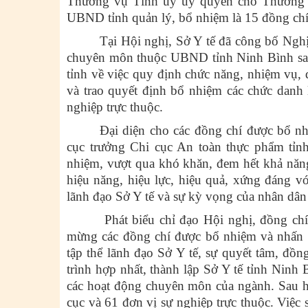
Thường vụ Tỉnh ủy ủy quyền cho Thường tr
UBND tỉnh quản lý, bổ nhiệm là 15 đồng chí;
Tại Hội nghị, Sở Y tế đã công bố Nghị
chuyên môn thuộc UBND tỉnh Ninh Bình sau
tỉnh về việc quy định chức năng, nhiệm vụ, 
và trao quyết định bổ nhiệm các chức danh 
nghiệp trực thuộc.
Đại diện cho các đồng chí được bổ n
cục trưởng Chi cục An toàn thực phẩm tỉnh
nhiệm, vượt qua khó khăn, đem hết khả năng
hiệu năng, hiệu lực, hiệu quả, xứng đáng v
lãnh đạo Sở Y tế và sự kỳ vọng của nhân dân 
Phát biểu chỉ đạo Hội nghị, đồng c
mừng các đồng chí được bổ nhiệm và nhấn mạ
tập thể lãnh đạo Sở Y tế, sự quyết tâm, đồn
trình hợp nhất, thành lập Sở Y tế tỉnh Ninh
các hoạt động chuyên môn của ngành. Sau hợ
cục và 61 đơn vị sự nghiệp trực thuộc. Việc 