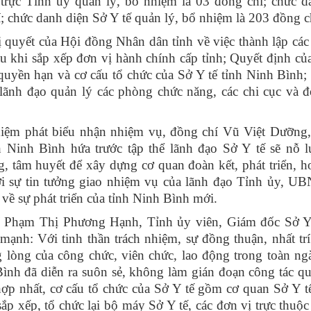
ực Tỉnh ủy quản lý, bổ nhiệm là 03 đồng chí; chức d
 chức danh diện Sở Y tế quản lý, bổ nhiệm là 203 đồng c
 quyết của Hội đồng Nhân dân tỉnh về việc thành lập các
 khi sắp xếp đơn vị hành chính cấp tỉnh; Quyết định 
quyền hạn và cơ cấu tổ chức của Sở Y tế tỉnh Ninh Bình;
lãnh đạo quản lý các phòng chức năng, các chi cục và đ
hiệm phát biểu nhận nhiệm vụ, đồng chí Vũ Việt Dưỡng,
 Ninh Bình hứa trước tập thể lãnh đạo Sở Y tế sẽ nỗ lự
, tâm huyết để xây dựng cơ quan đoàn kết, phát triển, h
ới sự tin tưởng giao nhiệm vụ của lãnh đạo Tỉnh ủy, UB
về sự phát triển của tỉnh Ninh Bình mới.
hí Phạm Thị Phương Hạnh, Tỉnh ủy viên, Giám đốc Sở Y
nh: Với tinh thần trách nhiệm, sự đồng thuận, nhất trí
g lòng của công chức, viên chức, lao động trong toàn ng
 Bình đã diễn ra suôn sẻ, không làm gián đoạn công tác qu
p nhất, cơ cấu tổ chức của Sở Y tế gồm cơ quan Sở Y tế
sắp xếp, tổ chức lại bộ máy Sở Y tế, các đơn vị trực thuộ