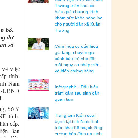
Trường triển khai có
hiệu quả chương trình
khám sức khỏe sàng lọc
cho người dân xã Xuân
án bộ.
Trường
ng dự
Dân số
Cúm mùa có dấu hiệu
gia tăng, chuyên gia
cảnh báo trẻ nhỏ đối
mặt nguy cơ nhập viện
 về việc
và biến chứng nặng
ấp tỉnh.
tỉnh Nam
Infographic - Dấu hiệu
/QĐ-UBND
trầm cảm sau sinh cần
h.
quan tâm
ng, Sở Y
Trung tâm Kiểm soát
ND tỉnh.
bệnh tật tỉnh Ninh Bình
hân cấp.
triển khai Kế hoạch tăng
diện Ban
cường bảo đảm an ninh