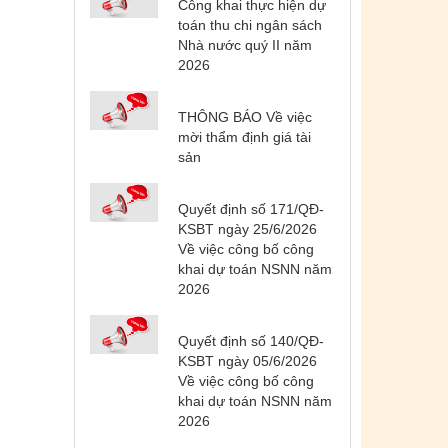
Công khai thực hiện dự
toán thu chi ngân sách
Nhà nước quý II năm
2026
THÔNG BÁO Về việc
mời thẩm định giá tài
sản
Tên:
(DANH SÁCH CÁC ĐỊA
Quyết định số 171/QĐ-
PHƯƠNG ĐANG THỰC HIỆN CÁCH
KSBT ngày 25/6/2026
LY XÃ HỘI VÀ GIÃN CÁCH XÃ HỘI
Về việc công bố công
TÍNH ĐẾN 17H NGÀY 25/7/2021)
khai dự toán NSNN năm
2026
Ngày ban hành: (26/07/2021)
-
Ngày hiệu
lực: (26/07/2021)
Quyết định số 140/QĐ-
KSBT ngày 05/6/2026
Tên:
(CẬP NHẬT DANH SÁCH CÁC
Về việc công bố công
ĐỊA ĐIỂM NGUY CƠ CẦN KHAI BÁO
khai dự toán NSNN năm
Y TẾ THEO THÔNG BÁO KHẨN CỦA
2026
BỘ Y TẾ)
Ngày ban hành: (19/07/2021)
-
Ngày hiệu