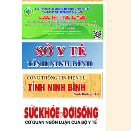
Ngày ban hành: (09/07/2021)
-
Ngày hiệu
lực: (09/07/2021)
Tên:
(CẬP NHẬT DANH SÁCH CÁC
ĐỊA ĐIỂM NGUY CƠ CẦN KHAI BÁO
Y TẾ THEO THÔNG BÁO KHẨN CỦA
BỘ Y TẾ)
Ngày ban hành: (06/07/2021)
-
Ngày hiệu
lực: (06/07/2021)
Tên:
(CẬP NHẬT DANH SÁCH CÁC
ĐỊA ĐIỂM NGUY CƠ CẦN KHAI BÁO
Y TẾ THEO THÔNG BÁO KHẨN CỦA
BỘ Y TẾ)
Ngày ban hành: (02/07/2021)
-
Ngày hiệu
lực: (02/07/2021)