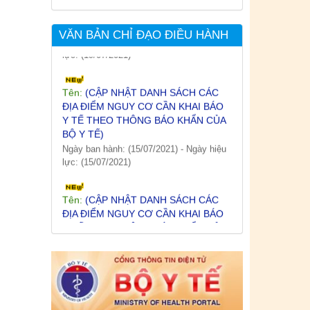
lực: (19/07/2021)
VĂN BẢN CHỈ ĐẠO ĐIỀU HÀNH
Tên:
(CẬP NHẬT DANH SÁCH CÁC
ĐỊA ĐIỂM NGUY CƠ CẦN KHAI BÁO
Y TẾ THEO THÔNG BÁO KHẨN CỦA
BỘ Y TẾ)
Ngày ban hành: (15/07/2021)
-
Ngày hiệu
lực: (15/07/2021)
Tên:
(CẬP NHẬT DANH SÁCH CÁC
ĐỊA ĐIỂM NGUY CƠ CẦN KHAI BÁO
Y TẾ THEO THÔNG BÁO KHẨN CỦA
BỘ Y TẾ)
Ngày ban hành: (12/07/2021)
-
Ngày hiệu
lực: (12/07/2021)
Tên:
(CẬP NHẬT DANH SÁCH CÁC
ĐỊA ĐIỂM NGUY CƠ CẦN KHAI BÁO
Y TẾ THEO THÔNG BÁO KHẨN CỦA
BỘ Y TẾ)