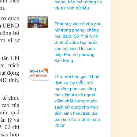
anh diện
mạng, bảo mật thông tin
hí.
và an ninh dữ liệu
 cơ quan
Phát huy vai trò của phụ
của UBND
nữ trong phòng, chống
 công bố
mại dâm: Sở Y tế Ninh
ơn vị sự
Bình tổ chức tập huấn
cho hội viên Hội Liên
hiệp Phụ nữ phường
 tân Chi
Kim Bảng
c, trách
oạt động
Thư mời báo giá “Thuê
ND tỉnh,
dịch vụ lấy mẫu, xét
nghiệm phục vụ công
tác kiểm tra và ngoại
 tế chúc
kiểm chất lượng nước
 cao của
sạch sử dụng cho mục
ành, quá
đích sinh hoạt trên địa
ản lý và
bàn tỉnh Ninh Bình năm
2026”
, 02 chi
c sau hợp