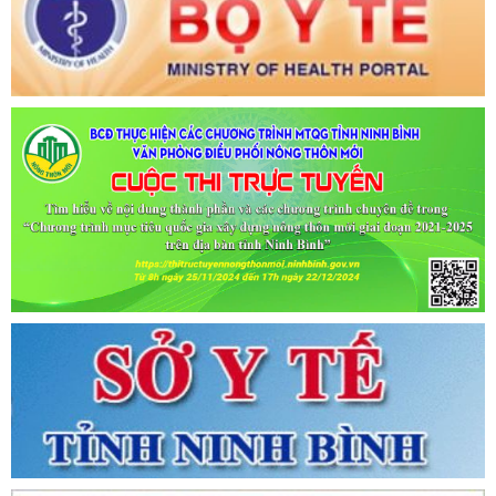
Tên:
(CẬP NHẬT DANH SÁCH CÁC ĐỊA ĐIỂM NGUY CƠ CẦN
KHAI BÁO Y TẾ THEO THÔNG BÁO KHẨN CỦA BỘ Y TẾ)
Ngày ban hành: (06/07/2021)
-
Ngày hiệu lực: (06/07/2021)
Tên:
(CẬP NHẬT DANH SÁCH CÁC ĐỊA ĐIỂM NGUY CƠ CẦN
KHAI BÁO Y TẾ THEO THÔNG BÁO KHẨN CỦA BỘ Y TẾ)
Ngày ban hành: (02/07/2021)
-
Ngày hiệu lực: (02/07/2021)