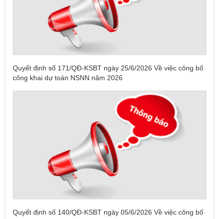
Quyết định số 171/QĐ-KSBT ngày 25/6/2026 Về việc công bố
công khai dự toán NSNN năm 2026
Tên:
(DANH SÁCH CÁC ĐỊA PHƯƠNG ĐANG THỰC HIỆN
CÁCH LY XÃ HỘI VÀ GIÃN CÁCH XÃ HỘI TÍNH ĐẾN 17H
Quyết định số 140/QĐ-KSBT ngày 05/6/2026 Về việc công bố