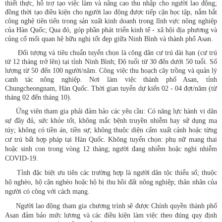
thiết thực, hỗ trợ tạo việc làm và nâng cao thu nhập cho người lao động;
đồng thời tạo điều kiện cho người lao động được tiếp cận học tập, nắm bắt
công nghệ tiên tiến trong sản xuất kinh doanh trong lĩnh vực nông nghiệp
của Hàn Quốc; Qua đó, góp phần phát triển kinh tế - xã hội địa phương và
củng cố mối quan hệ hữu nghị tốt đẹp giữa Ninh Bình và thành phố Asan.
Đối tượng và tiêu chuẩn tuyển chọn là công dân cư trú dài hạn (cư trú
từ 12 tháng trở lên) tại tỉnh Ninh Bình;
Độ tuổi
từ
30 đến dưới 50 tuổi
.
Số
lượng
từ 50 đến 100 người/năm. Công việc thu hoạch cây trồng và quản lý
canh tác nông nghiệp. Nơi làm việc thành phố Asan, tỉnh
Chungcheongnam, Hàn Quốc. Thời gian tuyển dự kiến 02 - 04 đợt/năm (từ
tháng 02 đến tháng 10).
Ứng viên tham gia phải đảm bảo các yêu cầu: Có năng lực hành vi dân
sự đầy đủ, sức khỏe tốt, không mắc bệnh truyền nhiễm hay sử dụng ma
túy; không có tiền án, tiền sự; không thuộc diện cấm xuất cảnh hoặc từng
cư trú bất hợp pháp tại Hàn Quốc. Không tuyển chọn: phụ nữ mang thai
hoặc sinh con trong vòng 12 tháng; người đang nhiễm hoặc nghi nhiễm
COVID-19.
Tỉnh đặc biệt ưu tiên các trường hợp là người dân tộc thiểu số; thuộc
hộ nghèo, hộ cận nghèo hoặc hộ bị thu hồi đất nông nghiệp; thân nhân của
người có công với cách mạng.
Người lao động tham gia chương trình sẽ được Chính quyền thành phố
Asan đảm bảo mức lương và các điều kiện làm việc theo đúng quy định