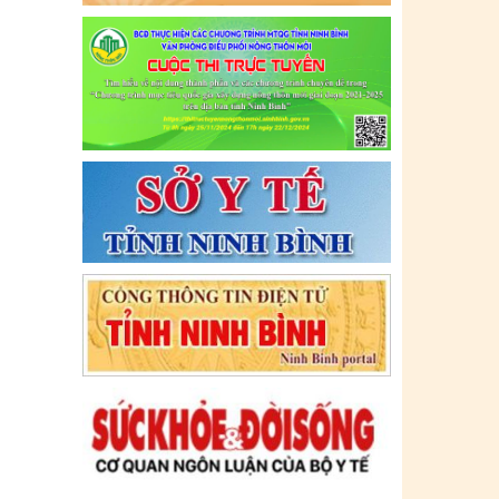
BỘ Y TẾ)
Ngày ban hành: (09/07/2021)
-
Ngày hiệu
lực: (09/07/2021)
Tên:
(CẬP NHẬT DANH SÁCH CÁC
ĐỊA ĐIỂM NGUY CƠ CẦN KHAI BÁO
Y TẾ THEO THÔNG BÁO KHẨN CỦA
BỘ Y TẾ)
Ngày ban hành: (06/07/2021)
-
Ngày hiệu
lực: (06/07/2021)
Tên:
(CẬP NHẬT DANH SÁCH CÁC
ĐỊA ĐIỂM NGUY CƠ CẦN KHAI BÁO
Y TẾ THEO THÔNG BÁO KHẨN CỦA
BỘ Y TẾ)
Ngày ban hành: (02/07/2021)
-
Ngày hiệu
lực: (02/07/2021)