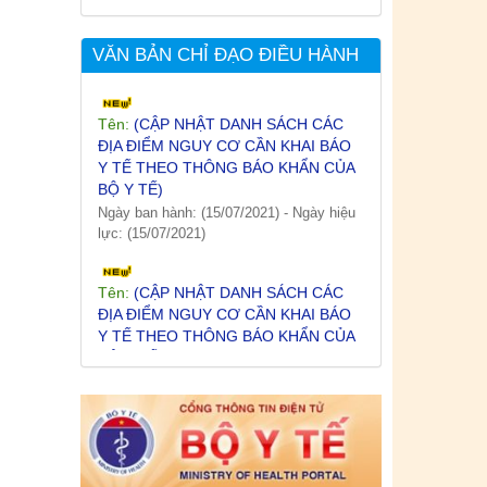
Ngày ban hành: (19/07/2021)
-
Ngày hiệu
lực: (19/07/2021)
VĂN BẢN CHỈ ĐẠO ĐIỀU HÀNH
Tên:
(CẬP NHẬT DANH SÁCH CÁC
ĐỊA ĐIỂM NGUY CƠ CẦN KHAI BÁO
Y TẾ THEO THÔNG BÁO KHẨN CỦA
BỘ Y TẾ)
Ngày ban hành: (15/07/2021)
-
Ngày hiệu
lực: (15/07/2021)
Tên:
(CẬP NHẬT DANH SÁCH CÁC
ĐỊA ĐIỂM NGUY CƠ CẦN KHAI BÁO
Y TẾ THEO THÔNG BÁO KHẨN CỦA
BỘ Y TẾ)
Ngày ban hành: (12/07/2021)
-
Ngày hiệu
lực: (12/07/2021)
Tên:
(CẬP NHẬT DANH SÁCH CÁC
ĐỊA ĐIỂM NGUY CƠ CẦN KHAI BÁO
Y TẾ THEO THÔNG BÁO KHẨN CỦA