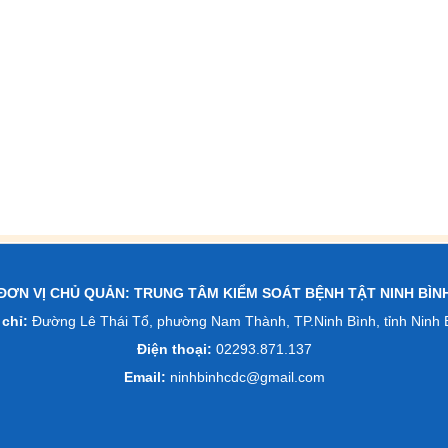
ĐƠN VỊ CHỦ QUẢN: TRUNG TÂM KIỂM SOÁT BỆNH TẬT NINH BÌN
 chỉ:
Đường Lê Thái Tổ, phường Nam Thành, TP.Ninh Bình, tỉnh Ninh 
Điện thoại:
02293.871.137
Email:
ninhbinhcdc@gmail.com