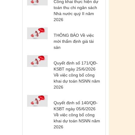
Công khai thực hiện dự
toán thu chi ngân sách
Nhà nước quý II năm
2026
THÔNG BÁO Về việc
mời thẩm định giá tài
sản
Quyết định số 171/QĐ-
Tên:
(DANH SÁCH CÁC ĐỊA
KSBT ngày 25/6/2026
PHƯƠNG ĐANG THỰC HIỆN CÁCH
Về việc công bố công
LY XÃ HỘI VÀ GIÃN CÁCH XÃ HỘI
khai dự toán NSNN năm
TÍNH ĐẾN 17H NGÀY 25/7/2021)
2026
Ngày ban hành: (26/07/2021)
-
Ngày hiệu
lực: (26/07/2021)
Quyết định số 140/QĐ-
KSBT ngày 05/6/2026
Tên:
(CẬP NHẬT DANH SÁCH CÁC
Về việc công bố công
ĐỊA ĐIỂM NGUY CƠ CẦN KHAI BÁO
khai dự toán NSNN năm
Y TẾ THEO THÔNG BÁO KHẨN CỦA
2026
BỘ Y TẾ)