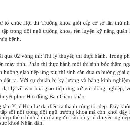
 tổ chức Hội thi Trưởng khoa giỏi cấp cơ sở lần thứ nh
 tập trong đội ngũ trưởng khoa, rèn luyện kỹ năng quản 
hữa bệnh.
i qua 02 vòng thi: Thi lý thuyết; thi thực hành. Trong ph
trên máy tính. Phần thi thực hành mỗi thí sinh bốc thăm n
h huống giao tiếp ứng xử, thí sinh cần đưa ra hướng giải 
đặt ra. Với sự chuẩn bị kỹ lưỡng và bằng kinh nghiệm 
nh đạt lý về văn hoá giao tiếp ứng xử với đồng nghiệp, v
 thuyết phục Hội đồng Ban Giám khảo.
ng tâm Y tế Hoa Lư
đã diễn ra thành công tốt đẹp. Đây khô
c tập sôi nổi trong đội ngũ trưởng khoa mà còn khơi dậy 
tô đẹp thêm hình ảnh của người cán bộ y tế chuyên nghiệp,
 sức khoẻ Nhân dân.