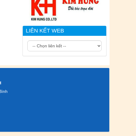
LIÊN KẾT WEB
H
Bình