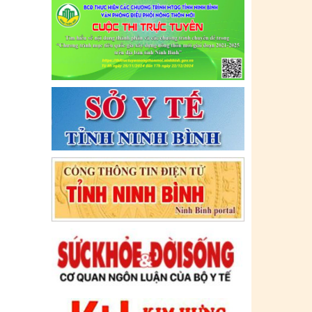
lực: (09/07/2021)
Tên:
(CẬP NHẬT DANH SÁCH CÁC
ĐỊA ĐIỂM NGUY CƠ CẦN KHAI BÁO
Y TẾ THEO THÔNG BÁO KHẨN CỦA
BỘ Y TẾ)
Ngày ban hành: (06/07/2021)
-
Ngày hiệu
lực: (06/07/2021)
Tên:
(CẬP NHẬT DANH SÁCH CÁC
ĐỊA ĐIỂM NGUY CƠ CẦN KHAI BÁO
Y TẾ THEO THÔNG BÁO KHẨN CỦA
BỘ Y TẾ)
Ngày ban hành: (02/07/2021)
-
Ngày hiệu
lực: (02/07/2021)