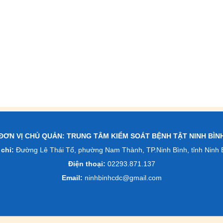
ĐƠN VỊ CHỦ QUẢN: TRUNG TÂM KIỂM SOÁT BỆNH TẬT NINH BÌN
 chỉ:
Đường Lê Thái Tổ, phường Nam Thành, TP.Ninh Bình, tỉnh Ninh 
Điện thoại:
02293.871.137
Email:
ninhbinhcdc@gmail.com