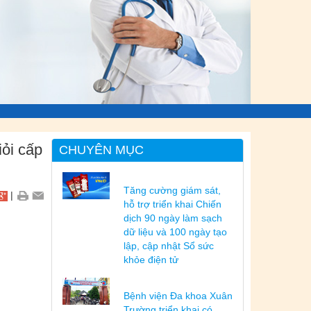
ỏi cấp
CHUYÊN MỤC
Tăng cường giám sát,
|
hỗ trợ triển khai Chiến
dịch 90 ngày làm sạch
dữ liệu và 100 ngày tạo
lập, cập nhật Sổ sức
khỏe điện tử
Bệnh viện Đa khoa Xuân
Trường triển khai có