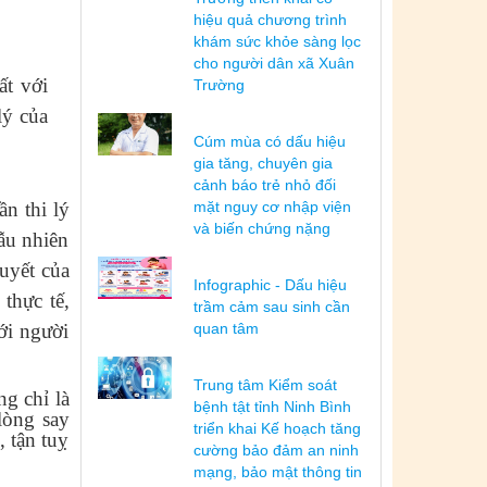
hiệu quả chương trình
khám sức khỏe sàng lọc
cho người dân xã Xuân
ất v
ới
Trường
lý của
Cúm mùa có dấu hiệu
gia tăng, chuyên gia
cảnh báo trẻ nhỏ đối
ần thi lý
mặt nguy cơ nhập viện
và biến chứng nặng
gẫu nhiên
quyết của
Infographic - Dấu hiệu
thực tế,
trầm cảm sau sinh cần
ới người
quan tâm
Trung tâm Kiểm soát
ng chỉ là
bệnh tật tỉnh Ninh Bình
lòng say
triển khai Kế hoạch tăng
 tận tuỵ
cường bảo đảm an ninh
mạng, bảo mật thông tin