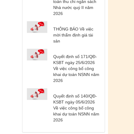
toán thu chi ngân sách
Nhà nước quý II năm
2026
THÔNG BÁO Về việc
mời thẩm định giá tài
sản
Quyết định số 171/QĐ-
Tên:
(DANH SÁCH CÁC ĐỊA
KSBT ngày 25/6/2026
PHƯƠNG ĐANG THỰC HIỆN CÁCH
Về việc công bố công
LY XÃ HỘI VÀ GIÃN CÁCH XÃ HỘI
khai dự toán NSNN năm
TÍNH ĐẾN 17H NGÀY 25/7/2021)
2026
Ngày ban hành: (26/07/2021)
-
Ngày hiệu
lực: (26/07/2021)
Quyết định số 140/QĐ-
KSBT ngày 05/6/2026
Tên:
(CẬP NHẬT DANH SÁCH CÁC
Về việc công bố công
ĐỊA ĐIỂM NGUY CƠ CẦN KHAI BÁO
khai dự toán NSNN năm
Y TẾ THEO THÔNG BÁO KHẨN CỦA
2026
BỘ Y TẾ)
Ngày ban hành: (19/07/2021)
-
Ngày hiệu
lực: (19/07/2021)