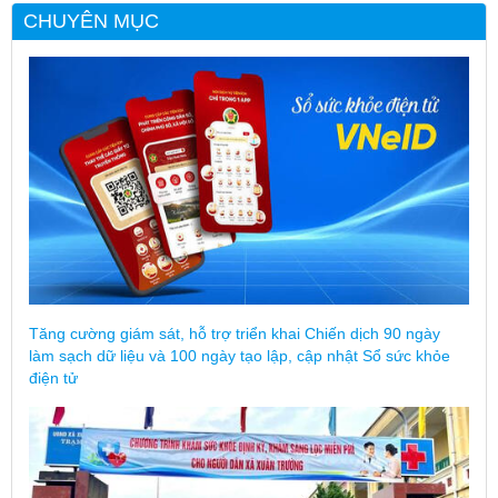
CHUYÊN MỤC
Tăng cường giám sát, hỗ trợ triển khai Chiến dịch 90 ngày
làm sạch dữ liệu và 100 ngày tạo lập, cập nhật Sổ sức khỏe
điện tử